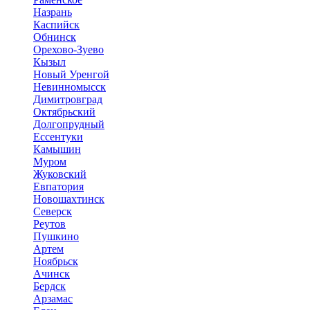
Назрань
Каспийск
Обнинск
Орехово-Зуево
Кызыл
Новый Уренгой
Невинномысск
Димитровград
Октябрьский
Долгопрудный
Ессентуки
Камышин
Муром
Жуковский
Евпатория
Новошахтинск
Северск
Реутов
Пушкино
Артем
Ноябрьск
Ачинск
Бердск
Арзамас