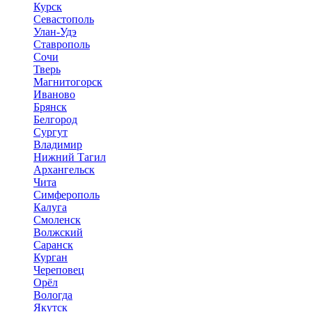
Курск
Севастополь
Улан-Удэ
Ставрополь
Сочи
Тверь
Магнитогорск
Иваново
Брянск
Белгород
Сургут
Владимир
Нижний Тагил
Архангельск
Чита
Симферополь
Калуга
Смоленск
Волжский
Саранск
Курган
Череповец
Орёл
Вологда
Якутск