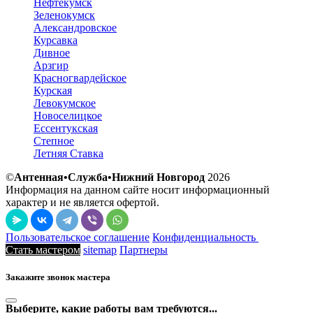
Нефтекумск
Зеленокумск
Александровское
Курсавка
Дивное
Арзгир
Красногвардейское
Курская
Левокумское
Новоселицкое
Ессентукская
Степное
Летняя Ставка
©
Антенная•Служба•Нижний Новгород
2026
Информация на данном сайте носит информационный
характер и не является офертой.
Пользовательское соглашение
Конфиденциальность
Стать мастером
sitemap
Партнеры
Закажите звонок мастера
Выберите, какие работы вам требуются...