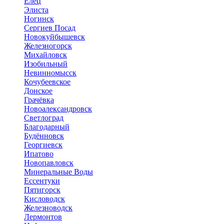
Елец
Элиста
Ногинск
Сергиев Посад
Новокуйбышевск
Железногорск
Михайловск
Изобильный
Невинномысск
Кочубеевское
Донское
Грачёвка
Новоалександровск
Светлоград
Благодарный
Будённовск
Георгиевск
Ипатово
Новопавловск
Минеральные Воды
Ессентуки
Пятигорск
Кисловодск
Железноводск
Лермонтов