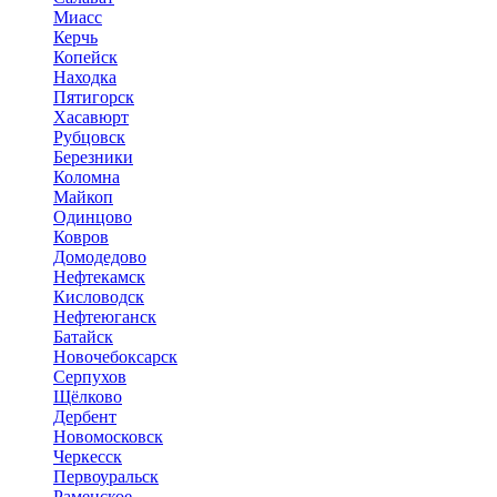
Миасс
Керчь
Копейск
Находка
Пятигорск
Хасавюрт
Рубцовск
Березники
Коломна
Майкоп
Одинцово
Ковров
Домодедово
Нефтекамск
Кисловодск
Нефтеюганск
Батайск
Новочебоксарск
Серпухов
Щёлково
Дербент
Новомосковск
Черкесск
Первоуральск
Раменское