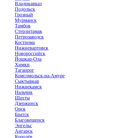
Владикавказ
Подольск
Грозный
Мурманск
Тамбов
Стерлитамак
Петрозаводск
Кострома
Нижневартовск
Новороссийск
Йошкар-Ола
Химки
Таганрог
Комсомольск-на-Амуре
Сыктывкар
Нижнекамск
Нальчик
Шахты
Дзержинск
Орск
Братск
Благовещенск
Энгельс
Ангарск
Королёв