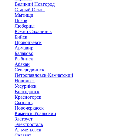
Великий Новгород
Старый Оскол
Мытищи
Псков
Люберцы
Южно-Сахалинск
Бийск
Прокопьевск
Армавир
Балаково
Рыбинск
Абакан
Северодвинск
Петропавловск-Камчатский
Норильск
Уссурийск
Волгодонск
Красногорск
Сызрань
Новочеркасск
Каменск-Уральский
Златоуст
Электросталь
Альметьевск
Салават