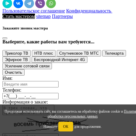
Пользовательское соглашение
Конфиденциальность
Стать мастером
sitemap
Партнеры
Закажите звонок мастера
Выберите, какие работы вам требуются...
Триколор ТВ
НТВ плюс
Спутниковое ТВ МТС
Телекарта
Эфирное ТВ
Беспроводной Интернет 4G
Усиление сотовой связи
Очистить
Имя:
Телефон:
Информация о заказе:
Продолжая использовать сайт, вы соглашаетесь на обработку файлов cookie и
Полити
обработки персональных данных
Нажмите
ОК
для продолжения.