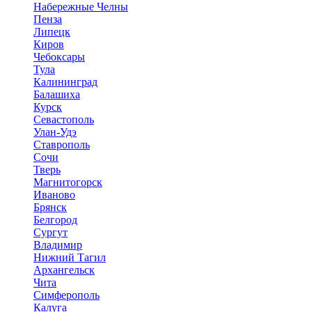
Набережные Челны
Пенза
Липецк
Киров
Чебоксары
Тула
Калининград
Балашиха
Курск
Севастополь
Улан-Удэ
Ставрополь
Сочи
Тверь
Магнитогорск
Иваново
Брянск
Белгород
Сургут
Владимир
Нижний Тагил
Архангельск
Чита
Симферополь
Калуга