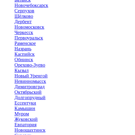
Новочебоксарск
Серпухов
Щёлково
Дербент
Новомосковск
Черкесск
Первоуральск
Раменское
Назрань
Каспийск
Обнинск
Орехово-Зуево
Кызыл
Новый Уренгой
Невинномысск
Димитровград
Октябрьский
Долгопрудный
Ессентуки
Камышин
Муром
Жуковский
Евпатория
Новошахтинск