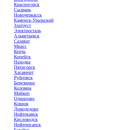
Красногорск
Сызрань
Новочеркасск
Каменск-Уральский
Златоуст
Электросталь
Альметьевск
Салават
Миасс
Керчь
Копейск
Находка
Пятигорск
Хасавюрт
Рубцовск
Березники
Коломна
Майкоп
Одинцово
Ковров
Домодедово
Нефтекамск
Кисловодск
Нефтеюганск
Батайск