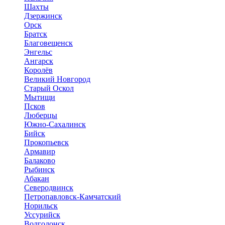
Шахты
Дзержинск
Орск
Братск
Благовещенск
Энгельс
Ангарск
Королёв
Великий Новгород
Старый Оскол
Мытищи
Псков
Люберцы
Южно-Сахалинск
Бийск
Прокопьевск
Армавир
Балаково
Рыбинск
Абакан
Северодвинск
Петропавловск-Камчатский
Норильск
Уссурийск
Волгодонск