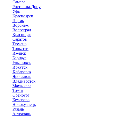
Самара
Ростов-на-Дону
Уфа
Красноярск
Пермь
Воронеж
Волгоград
Краснодар
Саратов
Тюмень
Тольятти
Ижевск
Барнаул
Ульяновск
Иркутск
Хабаровск
Ярославль
Владивосток
Махачкала
Томск
Оренбург
Кемерово
Новокузнецк
Рязань
Астрахань