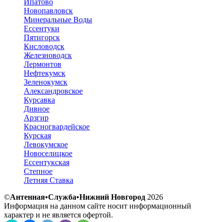
Ипатово
Новопавловск
Минеральные Воды
Ессентуки
Пятигорск
Кисловодск
Железноводск
Лермонтов
Нефтекумск
Зеленокумск
Александровское
Курсавка
Дивное
Арзгир
Красногвардейское
Курская
Левокумское
Новоселицкое
Ессентукская
Степное
Летняя Ставка
©
Антенная•Служба•Нижний Новгород
2026
Информация на данном сайте носит информационный
характер и не является офертой.