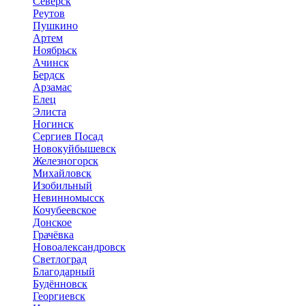
Северск
Реутов
Пушкино
Артем
Ноябрьск
Ачинск
Бердск
Арзамас
Елец
Элиста
Ногинск
Сергиев Посад
Новокуйбышевск
Железногорск
Михайловск
Изобильный
Невинномысск
Кочубеевское
Донское
Грачёвка
Новоалександровск
Светлоград
Благодарный
Будённовск
Георгиевск