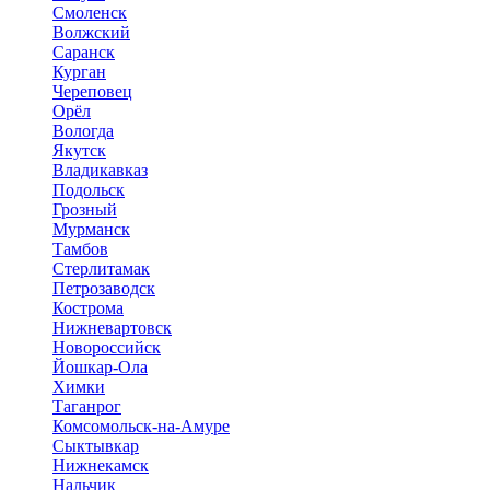
Смоленск
Волжский
Саранск
Курган
Череповец
Орёл
Вологда
Якутск
Владикавказ
Подольск
Грозный
Мурманск
Тамбов
Стерлитамак
Петрозаводск
Кострома
Нижневартовск
Новороссийск
Йошкар-Ола
Химки
Таганрог
Комсомольск-на-Амуре
Сыктывкар
Нижнекамск
Нальчик