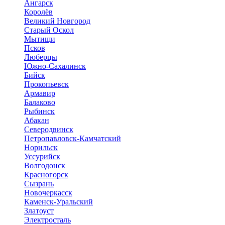
Ангарск
Королёв
Великий Новгород
Старый Оскол
Мытищи
Псков
Люберцы
Южно-Сахалинск
Бийск
Прокопьевск
Армавир
Балаково
Рыбинск
Абакан
Северодвинск
Петропавловск-Камчатский
Норильск
Уссурийск
Волгодонск
Красногорск
Сызрань
Новочеркасск
Каменск-Уральский
Златоуст
Электросталь