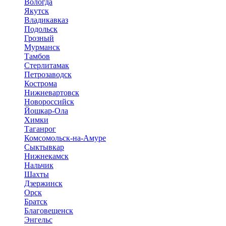
Вологда
Якутск
Владикавказ
Подольск
Грозный
Мурманск
Тамбов
Стерлитамак
Петрозаводск
Кострома
Нижневартовск
Новороссийск
Йошкар-Ола
Химки
Таганрог
Комсомольск-на-Амуре
Сыктывкар
Нижнекамск
Нальчик
Шахты
Дзержинск
Орск
Братск
Благовещенск
Энгельс