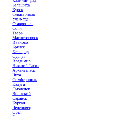
Калининград
Балашиха
Курск
Севастополь
Улан-Удэ
Ставрополь
Сочи
Тверь
Магнитогорск
Иваново
Брянск
Белгород
Сургут
Владимир
Нижний Тагил
Архангельск
Чита
Симферополь
Калуга
Смоленск
Волжский
Саранск
Курган
Череповец
Орёл