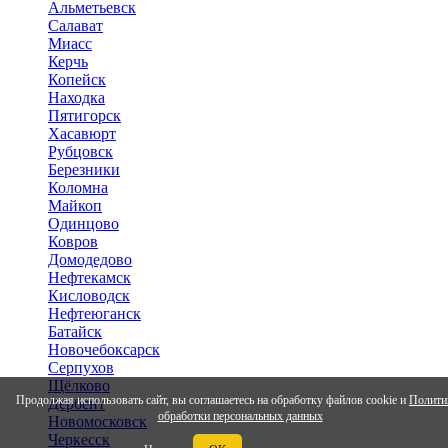
Альметьевск
Салават
Миасс
Керчь
Копейск
Находка
Пятигорск
Хасавюрт
Рубцовск
Березники
Коломна
Майкоп
Одинцово
Ковров
Домодедово
Нефтекамск
Кисловодск
Нефтеюганск
Батайск
Новочебоксарск
Серпухов
Щёлково
Продолжая использовать сайт, вы соглашаетесь на обработку файлов cookie и
Полити
Дербент
обработки персональных данных
Новомосковск
Черкесск