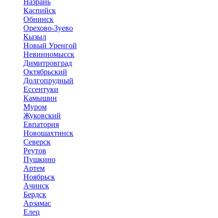
Назрань
Каспийск
Обнинск
Орехово-Зуево
Кызыл
Новый Уренгой
Невинномысск
Димитровград
Октябрьский
Долгопрудный
Ессентуки
Камышин
Муром
Жуковский
Евпатория
Новошахтинск
Северск
Реутов
Пушкино
Артем
Ноябрьск
Ачинск
Бердск
Арзамас
Елец