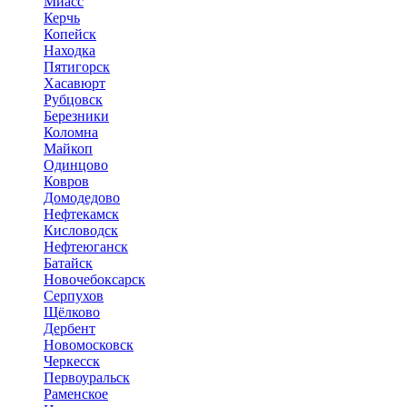
Миасс
Керчь
Копейск
Находка
Пятигорск
Хасавюрт
Рубцовск
Березники
Коломна
Майкоп
Одинцово
Ковров
Домодедово
Нефтекамск
Кисловодск
Нефтеюганск
Батайск
Новочебоксарск
Серпухов
Щёлково
Дербент
Новомосковск
Черкесск
Первоуральск
Раменское