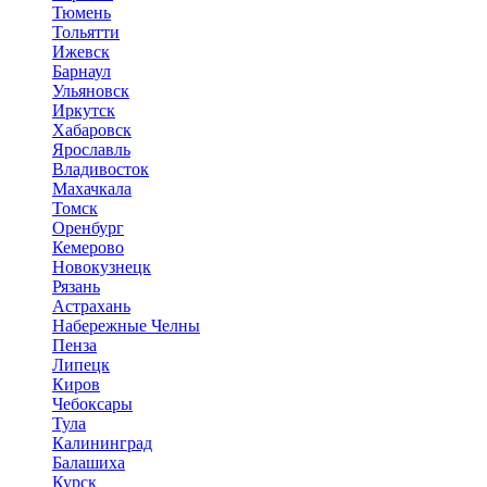
Тюмень
Тольятти
Ижевск
Барнаул
Ульяновск
Иркутск
Хабаровск
Ярославль
Владивосток
Махачкала
Томск
Оренбург
Кемерово
Новокузнецк
Рязань
Астрахань
Набережные Челны
Пенза
Липецк
Киров
Чебоксары
Тула
Калининград
Балашиха
Курск