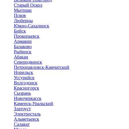
Старый Оскол
Мытищи
Псков
Люберцы
Южно-Сахалинск
Бийск
Прокопьевск
Армавир
Балаково
Рыбинск
Абакан
Северодвинск
Петропавловск-Камчатский
Норильск
Уссурийск
Волгодонск
Красногорск
Сызрань
Новочеркасск
Каменск-Уральский
Златоуст
Электросталь
Альметьевск
Салават