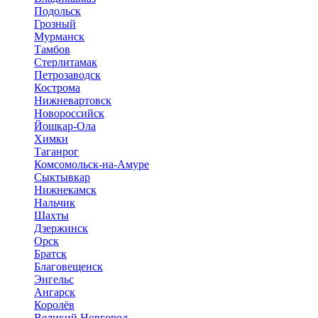
Подольск
Грозный
Мурманск
Тамбов
Стерлитамак
Петрозаводск
Кострома
Нижневартовск
Новороссийск
Йошкар-Ола
Химки
Таганрог
Комсомольск-на-Амуре
Сыктывкар
Нижнекамск
Нальчик
Шахты
Дзержинск
Орск
Братск
Благовещенск
Энгельс
Ангарск
Королёв
Великий Новгород