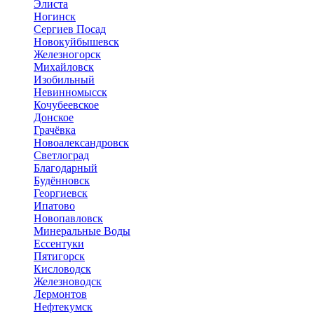
Элиста
Ногинск
Сергиев Посад
Новокуйбышевск
Железногорск
Михайловск
Изобильный
Невинномысск
Кочубеевское
Донское
Грачёвка
Новоалександровск
Светлоград
Благодарный
Будённовск
Георгиевск
Ипатово
Новопавловск
Минеральные Воды
Ессентуки
Пятигорск
Кисловодск
Железноводск
Лермонтов
Нефтекумск