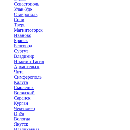
Севастополь
Улан-Удэ
Ставрополь
Сочи
Тверь
Магнитогорск
Иваново
Брянск
Белгород
Сургут
Владимир
Нижний Тагил
Архангельск
Чита
Симферополь
Калуга
Смоленск
Волжский
Саранск
Курган
Череповец
Орёл
Вологда
Якутск
Владикавказ