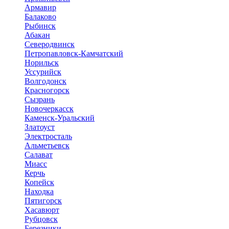
Армавир
Балаково
Рыбинск
Абакан
Северодвинск
Петропавловск-Камчатский
Норильск
Уссурийск
Волгодонск
Красногорск
Сызрань
Новочеркасск
Каменск-Уральский
Златоуст
Электросталь
Альметьевск
Салават
Миасс
Керчь
Копейск
Находка
Пятигорск
Хасавюрт
Рубцовск
Березники