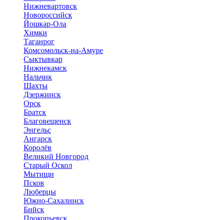
Нижневартовск
Новороссийск
Йошкар-Ола
Химки
Таганрог
Комсомольск-на-Амуре
Сыктывкар
Нижнекамск
Нальчик
Шахты
Дзержинск
Орск
Братск
Благовещенск
Энгельс
Ангарск
Королёв
Великий Новгород
Старый Оскол
Мытищи
Псков
Люберцы
Южно-Сахалинск
Бийск
Прокопьевск