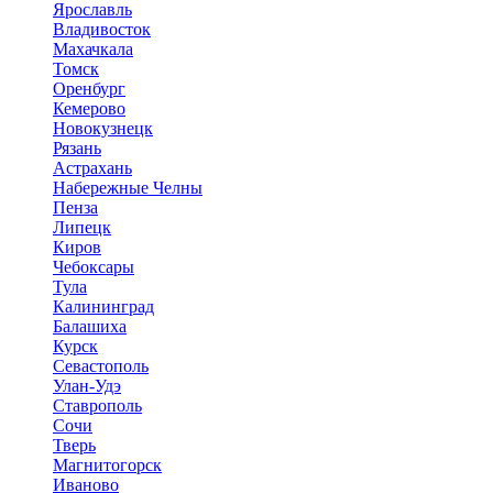
Ярославль
Владивосток
Махачкала
Томск
Оренбург
Кемерово
Новокузнецк
Рязань
Астрахань
Набережные Челны
Пенза
Липецк
Киров
Чебоксары
Тула
Калининград
Балашиха
Курск
Севастополь
Улан-Удэ
Ставрополь
Сочи
Тверь
Магнитогорск
Иваново