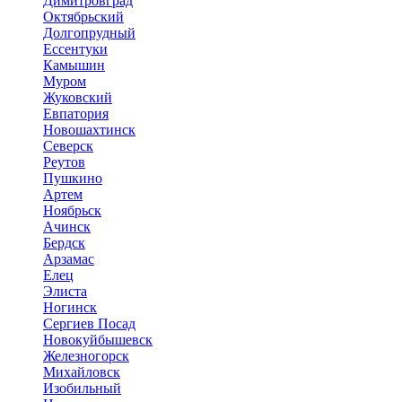
Димитровград
Октябрьский
Долгопрудный
Ессентуки
Камышин
Муром
Жуковский
Евпатория
Новошахтинск
Северск
Реутов
Пушкино
Артем
Ноябрьск
Ачинск
Бердск
Арзамас
Елец
Элиста
Ногинск
Сергиев Посад
Новокуйбышевск
Железногорск
Михайловск
Изобильный