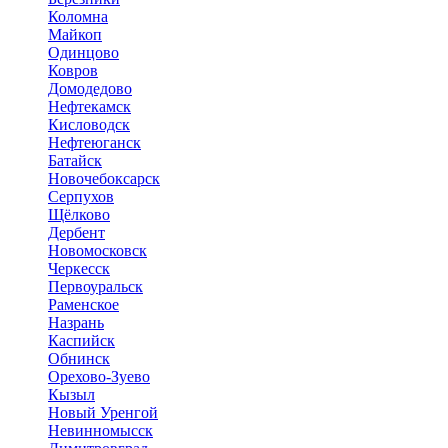
Коломна
Майкоп
Одинцово
Ковров
Домодедово
Нефтекамск
Кисловодск
Нефтеюганск
Батайск
Новочебоксарск
Серпухов
Щёлково
Дербент
Новомосковск
Черкесск
Первоуральск
Раменское
Назрань
Каспийск
Обнинск
Орехово-Зуево
Кызыл
Новый Уренгой
Невинномысск