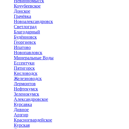
Невинномысск
Кочубеевское
Донское
Грачёвка
Новоалександровск
Светлоград
Благодарный
Будённовск
Георгиевск
Ипатово
Новопавловск
Минеральные Воды
Ессентуки
Пятигорск
Кисловодск
Железноводск
Лермонтов
Нефтекумск
Зеленокумск
Александровское
Курсавка
Дивное
Арзгир
Красногвардейское
Курская