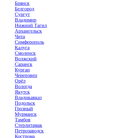
Брянск
Белгород
Сургут
Владимир
Нижний Тагил
Архангельск
Чита
Симферополь
Калуга
Смоленск
Волжский
Саранск
Курган
Череповец
Орёл
Вологда
Якутск
Владикавказ
Подольск
Грозный
Мурманск
Тамбов
Стерлитамак
Петрозаводск
Кострома