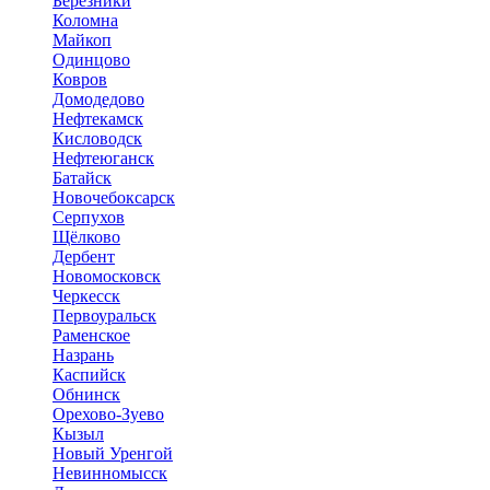
Березники
Коломна
Майкоп
Одинцово
Ковров
Домодедово
Нефтекамск
Кисловодск
Нефтеюганск
Батайск
Новочебоксарск
Серпухов
Щёлково
Дербент
Новомосковск
Черкесск
Первоуральск
Раменское
Назрань
Каспийск
Обнинск
Орехово-Зуево
Кызыл
Новый Уренгой
Невинномысск