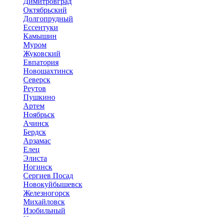
Димитровград
Октябрьский
Долгопрудный
Ессентуки
Камышин
Муром
Жуковский
Евпатория
Новошахтинск
Северск
Реутов
Пушкино
Артем
Ноябрьск
Ачинск
Бердск
Арзамас
Елец
Элиста
Ногинск
Сергиев Посад
Новокуйбышевск
Железногорск
Михайловск
Изобильный