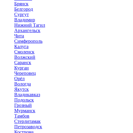
Брянск
Белгород
Сургут
Владимир
Нижний Тагил
Архангельск
Чита
Симферополь
Калуга
Смоленск
Волжский
Саранск
Курган
Череповец
Орёл
Вологда
Якутск
Владикавказ
Подольск
Грозный
Мурманск
Тамбов
Стерлитамак
Петрозаводск
Кострома