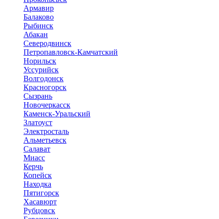
Армавир
Балаково
Рыбинск
Абакан
Северодвинск
Петропавловск-Камчатский
Норильск
Уссурийск
Волгодонск
Красногорск
Сызрань
Новочеркасск
Каменск-Уральский
Златоуст
Электросталь
Альметьевск
Салават
Миасс
Керчь
Копейск
Находка
Пятигорск
Хасавюрт
Рубцовск