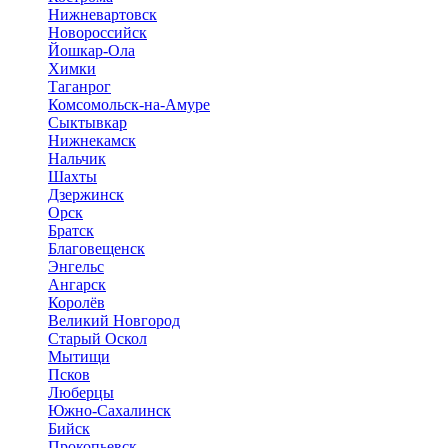
Нижневартовск
Новороссийск
Йошкар-Ола
Химки
Таганрог
Комсомольск-на-Амуре
Сыктывкар
Нижнекамск
Нальчик
Шахты
Дзержинск
Орск
Братск
Благовещенск
Энгельс
Ангарск
Королёв
Великий Новгород
Старый Оскол
Мытищи
Псков
Люберцы
Южно-Сахалинск
Бийск
Прокопьевск