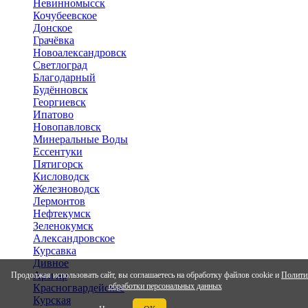
Невинномысск
Кочубеевское
Донское
Грачёвка
Новоалександровск
Светлоград
Благодарный
Будённовск
Георгиевск
Ипатово
Новопавловск
Минеральные Воды
Ессентуки
Пятигорск
Кисловодск
Железноводск
Лермонтов
Нефтекумск
Зеленокумск
Александровское
Курсавка
Дивное
Арзгир
Продолжая использовать сайт, вы соглашаетесь на обработку файлов cookie и
Полити
обработки персональных данных
Красногвардейское
Курская