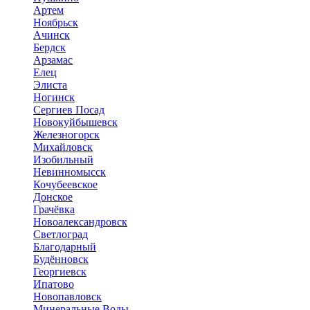
Артем
Ноябрьск
Ачинск
Бердск
Арзамас
Елец
Элиста
Ногинск
Сергиев Посад
Новокуйбышевск
Железногорск
Михайловск
Изобильный
Невинномысск
Кочубеевское
Донское
Грачёвка
Новоалександровск
Светлоград
Благодарный
Будённовск
Георгиевск
Ипатово
Новопавловск
Минеральные Воды