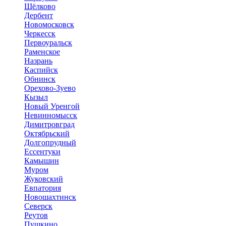
Щёлково
Дербент
Новомосковск
Черкесск
Первоуральск
Раменское
Назрань
Каспийск
Обнинск
Орехово-Зуево
Кызыл
Новый Уренгой
Невинномысск
Димитровград
Октябрьский
Долгопрудный
Ессентуки
Камышин
Муром
Жуковский
Евпатория
Новошахтинск
Северск
Реутов
Пушкино