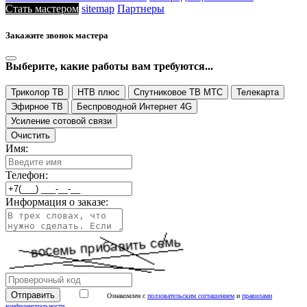
Стать мастером
sitemap
Партнеры
Закажите звонок мастера
Выберите, какие работы вам требуются...
Триколор ТВ
НТВ плюс
Спутниковое ТВ МТС
Телекарта
Эфирное ТВ
Беспроводной Интернет 4G
Усиление сотовой связи
Очистить
Имя:
Телефон:
Информация о заказе:
Ознакомлен с
ползовательским соглашением
и
правилами
конфиденциальности