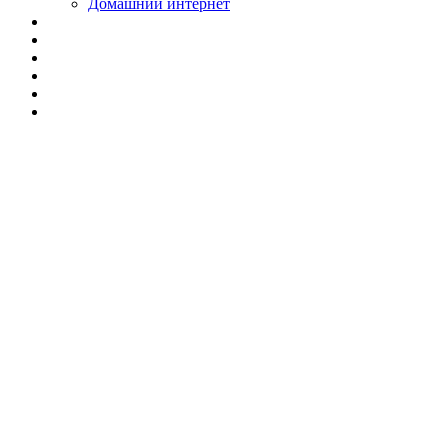
Домашний интернет
Настройка каналов
цифрового ТВ в
Нижнем
Новгороде: простой
способ смотреть
цифровое ТВ без