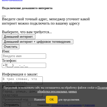
Подключение домашнего интернета
Введите свой точный адрес, менеджер уточнит какой
интернет можно подключить по вашему адресу
Выберите, что вам требуется...
Домашний интернет.
Домашний интернет + цифровое телевидение.
Очистить
Имя:
Телефон:
Информация о заказе:
Введите адрес:
Продолжая использовать сайт, вы соглашаетесь на обработку файлов cookie и
Полити
обработки персональных данных
Нажмите
ОК
для продолжения.
Ознакомлен с
ползовательским соглашением
и
правилами