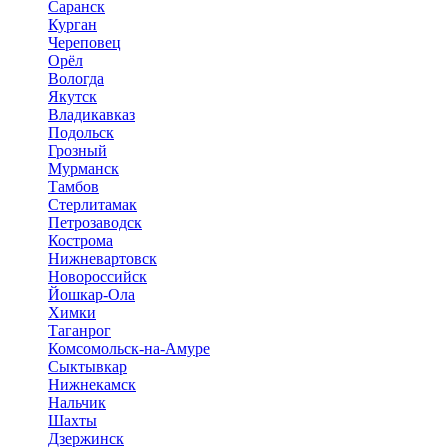
Саранск
Курган
Череповец
Орёл
Вологда
Якутск
Владикавказ
Подольск
Грозный
Мурманск
Тамбов
Стерлитамак
Петрозаводск
Кострома
Нижневартовск
Новороссийск
Йошкар-Ола
Химки
Таганрог
Комсомольск-на-Амуре
Сыктывкар
Нижнекамск
Нальчик
Шахты
Дзержинск