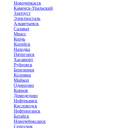
Новочеркасск
Каменск-Уральский
Златоуст
Электросталь
Альметьевск
Салават
Миасс
Керчь
Копейск
Находка
Пятигорск
Хасавюрт
Рубцовск
Березники
Коломна
Майкоп
Одинцово
Ковров
Домодедово
Нефтекамск
Кисловодск
Нефтеюганск
Батайск
Новочебоксарск
Серпухов