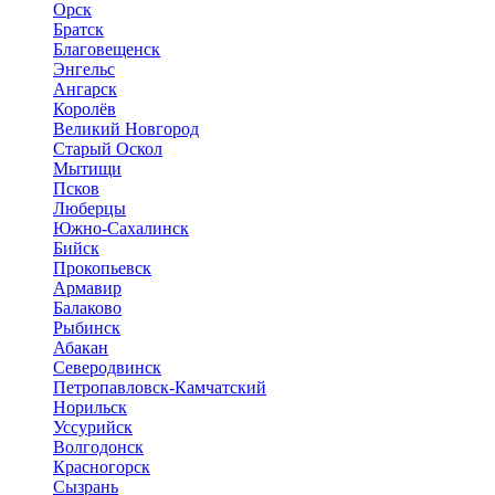
Орск
Братск
Благовещенск
Энгельс
Ангарск
Королёв
Великий Новгород
Старый Оскол
Мытищи
Псков
Люберцы
Южно-Сахалинск
Бийск
Прокопьевск
Армавир
Балаково
Рыбинск
Абакан
Северодвинск
Петропавловск-Камчатский
Норильск
Уссурийск
Волгодонск
Красногорск
Сызрань