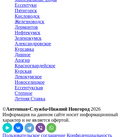
Ессентуки
Пятигорск
Кисловодск
Железноводск
Лермонтов
Нефтекумск
Зеленокумск
Александровское
Курсавка
Дивное
Арзгир
Красногвардейское
Курская
Левокумское
Новоселицкое
Ессентукская
Степное
Летняя Ставка
©
Антенная•Служба•Нижний Новгород
2026
Информация на данном сайте носит информационный
характер и не является офертой.
Пользовательское соглашение
Конфиденциальность