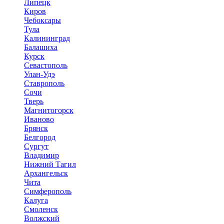
Липецк
Киров
Чебоксары
Тула
Калининград
Балашиха
Курск
Севастополь
Улан-Удэ
Ставрополь
Сочи
Тверь
Магнитогорск
Иваново
Брянск
Белгород
Сургут
Владимир
Нижний Тагил
Архангельск
Чита
Симферополь
Калуга
Смоленск
Волжский