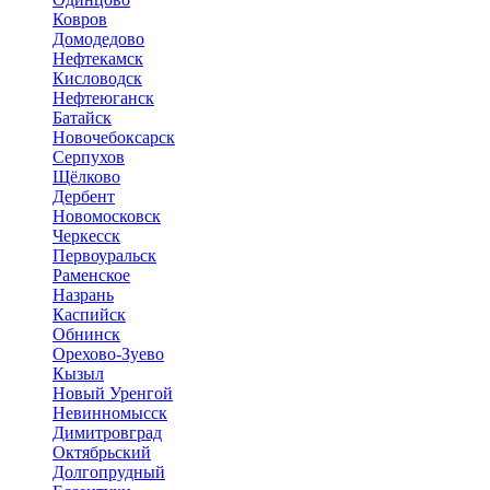
Ковров
Домодедово
Нефтекамск
Кисловодск
Нефтеюганск
Батайск
Новочебоксарск
Серпухов
Щёлково
Дербент
Новомосковск
Черкесск
Первоуральск
Раменское
Назрань
Каспийск
Обнинск
Орехово-Зуево
Кызыл
Новый Уренгой
Невинномысск
Димитровград
Октябрьский
Долгопрудный