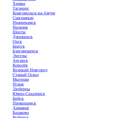
Химки
Таганрог
Комсомольск-на-Амуре
Сыктывкар
Нижнекамск
Нальчик
Шахты
Дзержинск
Орск
Братск
Благовещенск
Энгельс
Ангарск
Королёв
Великий Новгород
Старый Оскол
Мытищи
Псков
Люберцы
Южно-Сахалинск
Бийск
Прокопьевск
Армавир
Балаково
Рыбинск