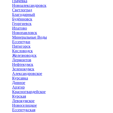
Грачёвка
Новоалександровск
Светлоград
Благодарный
Будённовск
Георгиевск
Ипатово
Новопавловск
Минеральные Воды
Ессентуки
Пятигорск
Кисловодск
Железноводск
Лермонтов
Нефтекумск
Зеленокумск
Александровское
Курсавка
Дивное
Арзгир
Красногвардейское
Курская
Левокумское
Новоселицкое
Ессентукская