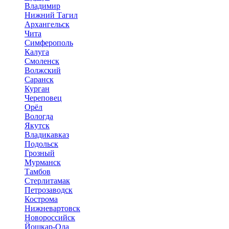
Владимир
Нижний Тагил
Архангельск
Чита
Симферополь
Калуга
Смоленск
Волжский
Саранск
Курган
Череповец
Орёл
Вологда
Якутск
Владикавказ
Подольск
Грозный
Мурманск
Тамбов
Стерлитамак
Петрозаводск
Кострома
Нижневартовск
Новороссийск
Йошкар-Ола