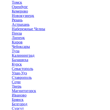
Томск
Оренбург
Кемерово
Новокузнецк
Рязань
Астрахань
Набережные Челны
Пенза
Липецк
Киров
Чебоксары
Тула
Калининград
Балашиха
Курск
Севастополь
Улан-Удэ
Ставрополь
Сочи
Тверь
Магнитогорск
Иваново
Брянск
Белгород
Сургут