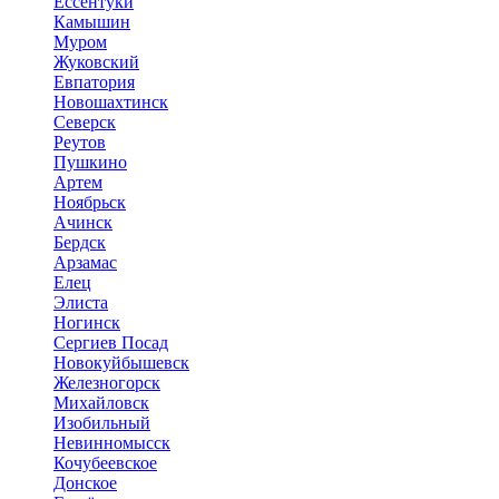
Ессентуки
Камышин
Муром
Жуковский
Евпатория
Новошахтинск
Северск
Реутов
Пушкино
Артем
Ноябрьск
Ачинск
Бердск
Арзамас
Елец
Элиста
Ногинск
Сергиев Посад
Новокуйбышевск
Железногорск
Михайловск
Изобильный
Невинномысск
Кочубеевское
Донское