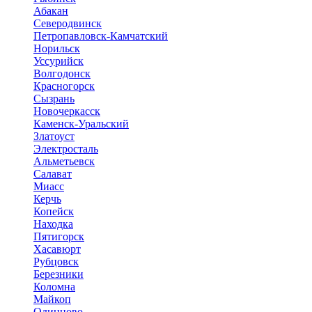
Абакан
Северодвинск
Петропавловск-Камчатский
Норильск
Уссурийск
Волгодонск
Красногорск
Сызрань
Новочеркасск
Каменск-Уральский
Златоуст
Электросталь
Альметьевск
Салават
Миасс
Керчь
Копейск
Находка
Пятигорск
Хасавюрт
Рубцовск
Березники
Коломна
Майкоп
Одинцово