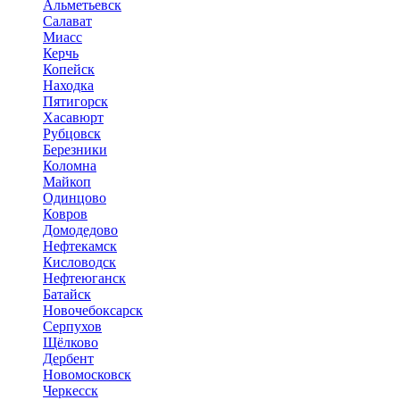
Альметьевск
Салават
Миасс
Керчь
Копейск
Находка
Пятигорск
Хасавюрт
Рубцовск
Березники
Коломна
Майкоп
Одинцово
Ковров
Домодедово
Нефтекамск
Кисловодск
Нефтеюганск
Батайск
Новочебоксарск
Серпухов
Щёлково
Дербент
Новомосковск
Черкесск