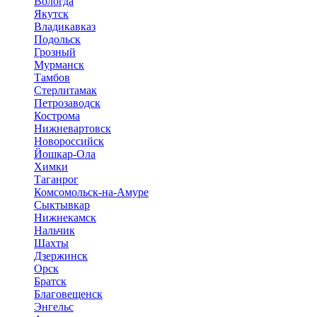
Вологда
Якутск
Владикавказ
Подольск
Грозный
Мурманск
Тамбов
Стерлитамак
Петрозаводск
Кострома
Нижневартовск
Новороссийск
Йошкар-Ола
Химки
Таганрог
Комсомольск-на-Амуре
Сыктывкар
Нижнекамск
Нальчик
Шахты
Дзержинск
Орск
Братск
Благовещенск
Энгельс