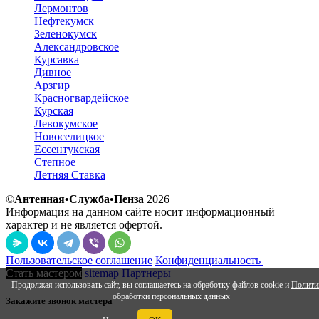
Лермонтов
Нефтекумск
Зеленокумск
Александровское
Курсавка
Дивное
Арзгир
Красногвардейское
Курская
Левокумское
Новоселицкое
Ессентукская
Степное
Летняя Ставка
©
Антенная•Служба•Пенза
2026
Информация на данном сайте носит информационный
характер и не является офертой.
Пользовательское соглашение
Конфиденциальность
Стать мастером
sitemap
Партнеры
Продолжая использовать сайт, вы соглашаетесь на обработку файлов cookie и
Полити
обработки персональных данных
Закажите звонок мастера