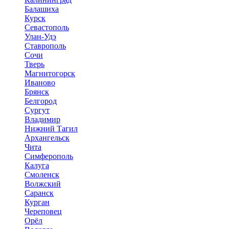
Балашиха
Курск
Севастополь
Улан-Удэ
Ставрополь
Сочи
Тверь
Магнитогорск
Иваново
Брянск
Белгород
Сургут
Владимир
Нижний Тагил
Архангельск
Чита
Симферополь
Калуга
Смоленск
Волжский
Саранск
Курган
Череповец
Орёл