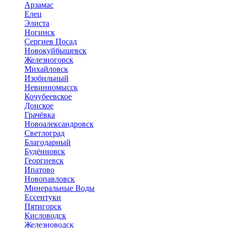
Арзамас
Елец
Элиста
Ногинск
Сергиев Посад
Новокуйбышевск
Железногорск
Михайловск
Изобильный
Невинномысск
Кочубеевское
Донское
Грачёвка
Новоалександровск
Светлоград
Благодарный
Будённовск
Георгиевск
Ипатово
Новопавловск
Минеральные Воды
Ессентуки
Пятигорск
Кисловодск
Железноводск