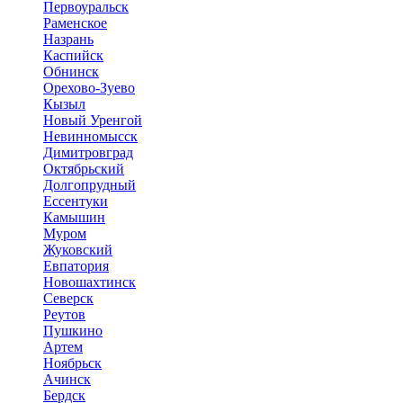
Первоуральск
Раменское
Назрань
Каспийск
Обнинск
Орехово-Зуево
Кызыл
Новый Уренгой
Невинномысск
Димитровград
Октябрьский
Долгопрудный
Ессентуки
Камышин
Муром
Жуковский
Евпатория
Новошахтинск
Северск
Реутов
Пушкино
Артем
Ноябрьск
Ачинск
Бердск