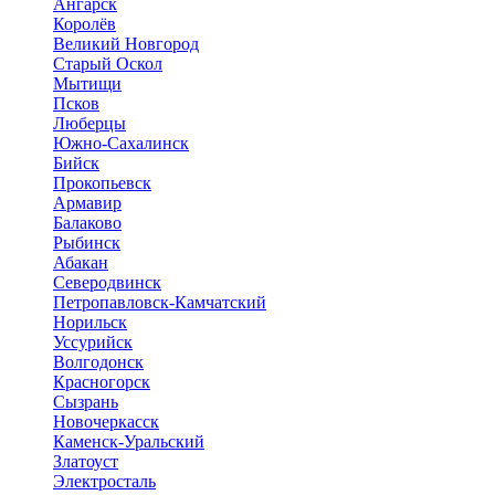
Ангарск
Королёв
Великий Новгород
Старый Оскол
Мытищи
Псков
Люберцы
Южно-Сахалинск
Бийск
Прокопьевск
Армавир
Балаково
Рыбинск
Абакан
Северодвинск
Петропавловск-Камчатский
Норильск
Уссурийск
Волгодонск
Красногорск
Сызрань
Новочеркасск
Каменск-Уральский
Златоуст
Электросталь