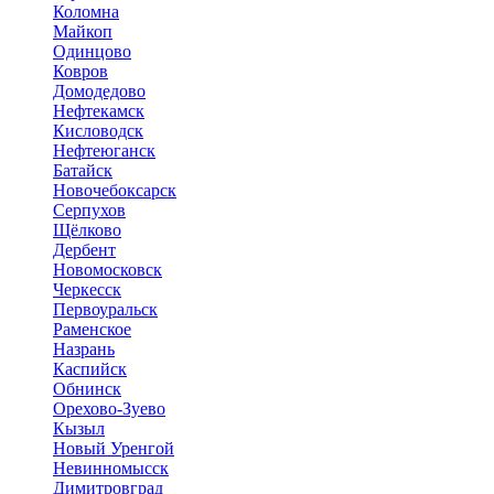
Коломна
Майкоп
Одинцово
Ковров
Домодедово
Нефтекамск
Кисловодск
Нефтеюганск
Батайск
Новочебоксарск
Серпухов
Щёлково
Дербент
Новомосковск
Черкесск
Первоуральск
Раменское
Назрань
Каспийск
Обнинск
Орехово-Зуево
Кызыл
Новый Уренгой
Невинномысск
Димитровград