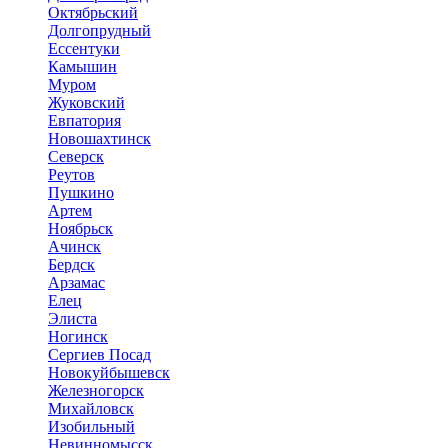
Октябрьский
Долгопрудный
Ессентуки
Камышин
Муром
Жуковский
Евпатория
Новошахтинск
Северск
Реутов
Пушкино
Артем
Ноябрьск
Ачинск
Бердск
Арзамас
Елец
Элиста
Ногинск
Сергиев Посад
Новокуйбышевск
Железногорск
Михайловск
Изобильный
Невинномысск