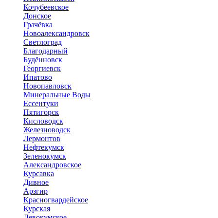
Кочубеевское
Донское
Грачёвка
Новоалександровск
Светлоград
Благодарный
Будённовск
Георгиевск
Ипатово
Новопавловск
Минеральные Воды
Ессентуки
Пятигорск
Кисловодск
Железноводск
Лермонтов
Нефтекумск
Зеленокумск
Александровское
Курсавка
Дивное
Арзгир
Красногвардейское
Курская
Левокумское