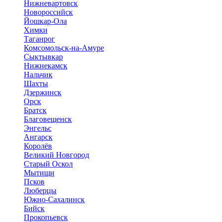
Нижневартовск
Новороссийск
Йошкар-Ола
Химки
Таганрог
Комсомольск-на-Амуре
Сыктывкар
Нижнекамск
Нальчик
Шахты
Дзержинск
Орск
Братск
Благовещенск
Энгельс
Ангарск
Королёв
Великий Новгород
Старый Оскол
Мытищи
Псков
Люберцы
Южно-Сахалинск
Бийск
Прокопьевск