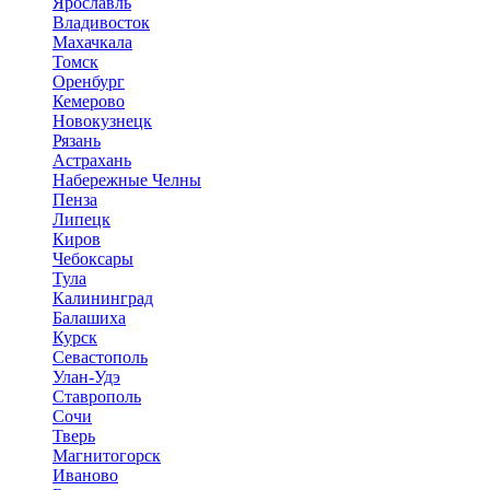
Ярославль
Владивосток
Махачкала
Томск
Оренбург
Кемерово
Новокузнецк
Рязань
Астрахань
Набережные Челны
Пенза
Липецк
Киров
Чебоксары
Тула
Калининград
Балашиха
Курск
Севастополь
Улан-Удэ
Ставрополь
Сочи
Тверь
Магнитогорск
Иваново