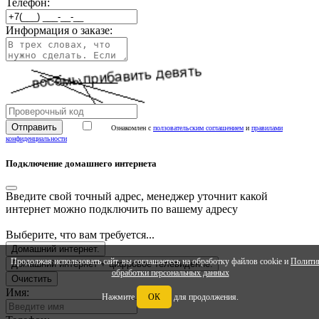
Телефон:
Информация о заказе:
Ознакомлен с
ползовательским соглашением
и
правилами
конфиденциальности
Подключение домашнего интернета
Введите свой точный адрес, менеджер уточнит какой
интернет можно подключить по вашему адресу
Выберите, что вам требуется...
Домашний интернет.
Продолжая использовать сайт, вы соглашаетесь на обработку файлов cookie и
Полити
Домашний интернет + цифровое телевидение.
обработки персональных данных
Очистить
Имя:
Нажмите
ОК
для продолжения.