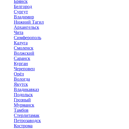
Брянск
Белгород
Сургут
Владимир
Нижний Тагил
Архангельск
Чита
Симферополь
Калуга
Смоленск
Волжский
Саранск
Курган
Череповец
Орёл
Вологда
Якутск
Владикавказ
Подольск
Грозный
Мурманск
Тамбов
Стерлитамак
Петрозаводск
Кострома