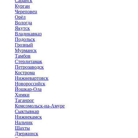
Саранск
Курган
Череповец
Орёл
Вологда
Якутск
Владикавказ
Подольск
Грозный
Мурманск
Тамбов
Стерлитамак
Петрозаводск
Кострома
Нижневартовск
Новороссийск
Йошкар-Ола
Химки
Таганрог
Комсомольск-на-Амуре
Сыктывкар
Нижнекамск
Нальчик
Шахты
Дзержинск