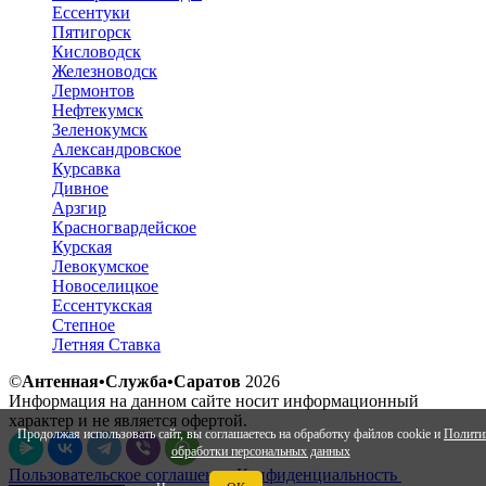
Ессентуки
Пятигорск
Кисловодск
Железноводск
Лермонтов
Нефтекумск
Зеленокумск
Александровское
Курсавка
Дивное
Арзгир
Красногвардейское
Курская
Левокумское
Новоселицкое
Ессентукская
Степное
Летняя Ставка
©
Антенная•Служба•Саратов
2026
Информация на данном сайте носит информационный
характер и не является офертой.
Продолжая использовать сайт, вы соглашаетесь на обработку файлов cookie и
Полити
обработки персональных данных
Пользовательское соглашение
Конфиденциальность