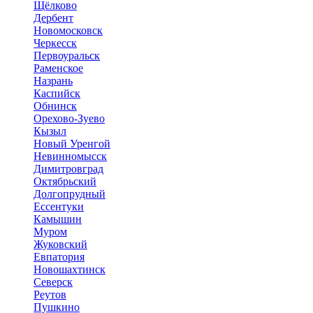
Щёлково
Дербент
Новомосковск
Черкесск
Первоуральск
Раменское
Назрань
Каспийск
Обнинск
Орехово-Зуево
Кызыл
Новый Уренгой
Невинномысск
Димитровград
Октябрьский
Долгопрудный
Ессентуки
Камышин
Муром
Жуковский
Евпатория
Новошахтинск
Северск
Реутов
Пушкино