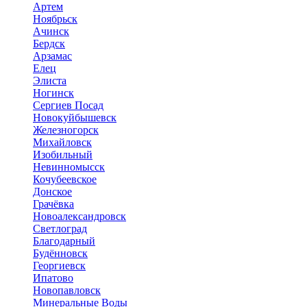
Артем
Ноябрьск
Ачинск
Бердск
Арзамас
Елец
Элиста
Ногинск
Сергиев Посад
Новокуйбышевск
Железногорск
Михайловск
Изобильный
Невинномысск
Кочубеевское
Донское
Грачёвка
Новоалександровск
Светлоград
Благодарный
Будённовск
Георгиевск
Ипатово
Новопавловск
Минеральные Воды