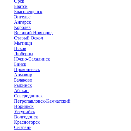
Орск
Братск
Благовещенск
Энгельс
Ангарск
Королёв
Великий Новгород
Старый Оскол
Мытищи
Псков
Люберцы
Южно-Сахалинск
Бийск
Прокопьевск
Армавир
Балаково
Рыбинск
Абакан
Северодвинск
Петропавловск-Камчатский
Норильск
Уссурийск
Волгодонск
Красногорск
Сызрань