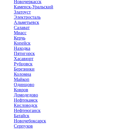
Новочеркасск
Каменск-Уральский
Златоуст
Электросталь
Альметьевск
Салават
Миасс
Керчь
Копейск
Находка
Пятигорск
Хасавюрт
Рубцовск
Березники
Коломна
Майкоп
Одинцово
Ковров
Домодедово
Нефтекамск
Кисловодск
Нефтеюганск
Батайск
Новочебоксарск
Серпухов