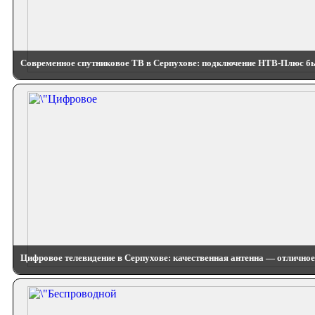
Современное спутниковое ТВ в Серпухове: подключение НТВ-Плюс бы
Цифровое телевидение в Серпухове: качественная антенна — отличное