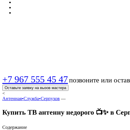
Купить ТВ антенну 
доставка и установк
+7 967 555 45 47
позвоните или остав
Оставьте заявку на вызов мастера
<
Антенная•Служба•Серпухов
—
Купить ТВ антенну недорого 📺✨ в Серп
Содержание