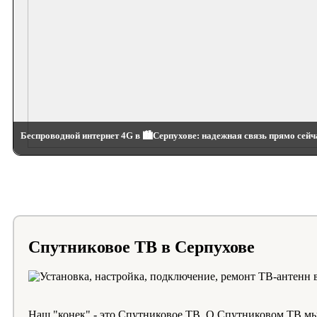
Беспроводной интернет 4G в 🏙️Серпухове: надежная связь прямо сейч
Спутниковое ТВ в Серпухове
Наш "конек" - это Спутниковое ТВ. О Спутниковом ТВ мы з