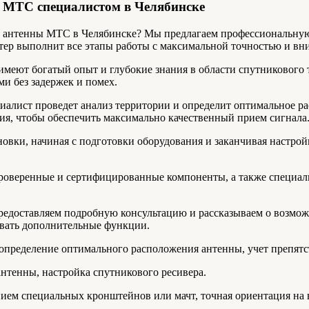
 МТС специалистом в Челябинске
 антенны МТС в Челябинске? Мы предлагаем профессиональную 
ер выполнит все этапы работы с максимальной точностью и вни
имеют богатый опыт и глубокие знания в области спутникового 
и без задержек и помех.
циалист проведет анализ территории и определит оптимальное 
ия, чтобы обеспечить максимально качественный прием сигнала
новки, начиная с подготовки оборудования и заканчивая настрой
проверенные и сертифицированные компоненты, а также специал
редоставляем подробную консультацию и рассказываем о возможн
овать дополнительные функции.
 определение оптимального расположения антенны, учет препят
антенны, настройка спутникового ресивера.
анием специальных кронштейнов или мачт, точная ориентация на