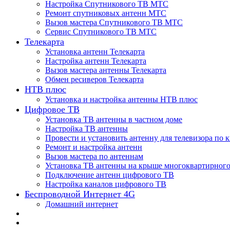
Настройка Спутникового ТВ МТС
Ремонт спутниковых антенн МТС
Вызов мастера Спутникового ТВ МТС
Сервис Спутникового ТВ МТС
Телекарта
Установка антенн Телекарта
Настройка антенн Телекарта
Вызов мастера антенны Телекарта
Обмен ресиверов Телекарта
НТВ плюс
Установка и настройка антенны НТВ плюс
Цифровое ТВ
Установка ТВ антенны в частном доме
Настройка ТВ антенны
Провести и установить антенну для телевизора по 
Ремонт и настройка антенн
Вызов мастера по антеннам
Установка ТВ антенны на крыше многоквартирного
Подключение антенн цифрового ТВ
Настройка каналов цифрового ТВ
Беспроводной Интернет 4G
Домашний интернет