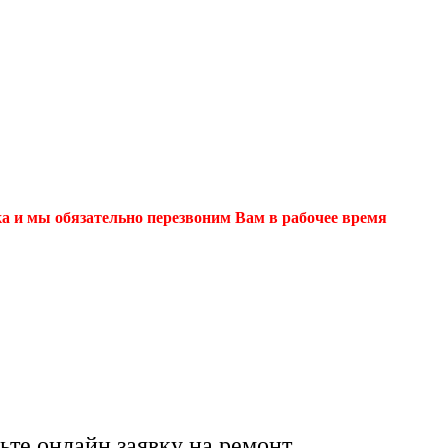
ка и мы обязательно перезвоним Вам в рабочее время
вых МТС ТВ ⚡️ в Че
монтаж антенн от п
ьте онлайн заявку на ремонт