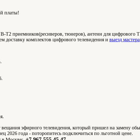
ой платы!
T2 приемников(ресиверов, тюнеров), антенн для цифрового ТВ,
ем доставку комплектов цифрового телевидения и
выезд мастера
.
.
я.
 вещания эфирного телевидения, который пришел на замену обы
ец 2026 года - поторопитесь подключиться по льготной цене.
+7 967 555 45 47
у в Москве: