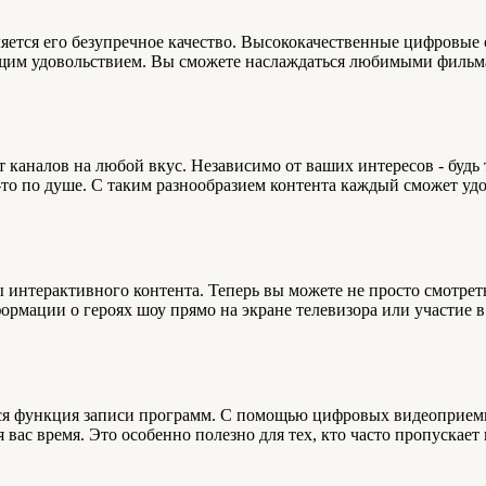
ется его безупречное качество. Высококачественные цифровые 
тоящим удовольствием. Вы сможете наслаждаться любимыми филь
каналов на любой вкус. Независимо от ваших интересов - будь т
то по душе. С таким разнообразием контента каждый сможет уд
интерактивного контента. Теперь вы можете не просто смотреть 
мации о героях шоу прямо на экране телевизора или участие в о
я функция записи программ. С помощью цифровых видеоприемн
 вас время. Это особенно полезно для тех, кто часто пропускает