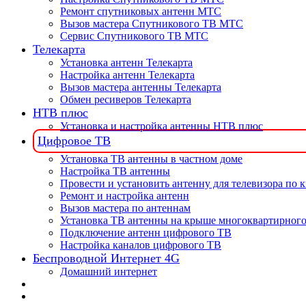
Ремонт спутниковых антенн МТС
Вызов мастера Спутникового ТВ МТС
Сервис Спутникового ТВ МТС
Телекарта
Установка антенн Телекарта
Настройка антенн Телекарта
Вызов мастера антенны Телекарта
Обмен ресиверов Телекарта
НТВ плюс
Установка и настройка антенны НТВ плюс
Цифровое ТВ
Установка ТВ антенны в частном доме
Настройка ТВ антенны
Провести и установить антенну для телевизора по 
Ремонт и настройка антенн
Вызов мастера по антеннам
Установка ТВ антенны на крыше многоквартирного
Подключение антенн цифрового ТВ
Настройка каналов цифрового ТВ
Беспроводной Интернет 4G
Домашний интернет