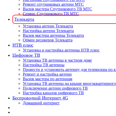
Ремонт спутниковых антенн МТС
Вызов мастера Спутникового ТВ МТС
Сервис Спутникового ТВ МТС
Телекарта
Установка антенн Телекарта
Настройка антенн Телекарта
Вызов мастера антенны Телекарта
Обмен ресиверов Телекарта
НТВ плюс
Установка и настройка антенны НТВ плюс
Цифровое ТВ
Установка ТВ антенны в частном доме
Настройка ТВ антенны
Провести и установить антенну для телевизора по 
Ремонт и настройка антенн
Вызов мастера по антеннам
Установка ТВ антенны на крыше многоквартирного
Подключение антенн цифрового ТВ
Настройка каналов цифрового ТВ
Беспроводной Интернет 4G
Домашний интернет