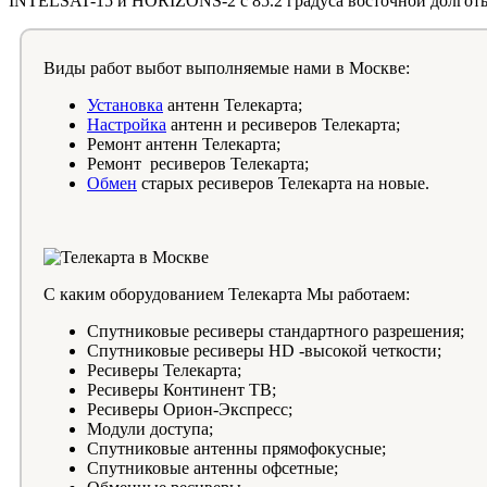
INTELSAT-15 и HORIZONS-2 с 85.2 градуса восточной долго
Виды работ выбот выполняемые нами в Москве:
Установка
антенн Телекарта;
Настройка
антенн и ресиверов Телекарта;
Ремонт антенн Телекарта;
Ремонт ресиверов Телекарта;
Обмен
старых ресиверов Телекарта на новые.
С каким оборудованием Телекарта Мы работаем:
Спутниковые ресиверы стандартного разрешения;
Спутниковые ресиверы HD -высокой четкости;
Ресиверы Телекарта;
Ресиверы Континент ТВ;
Ресиверы Орион-Экспресс;
Модули доступа;
Спутниковые антенны прямофокусные;
Спутниковые антенны офсетные;