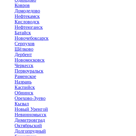
Ковров
Домодедово
Нефтекамск
Кисловодск
Нефтеюганск
Батайск
Новочебоксарск
Серпухов
Щёлково
Дербент
Новомосковск
Черкесск
Первоуральск
Раменское
Назрань
Каспийск
Обнинск
Орехово-Зуево
Кызыл
Новый Уренгой
Невинномысск
Димитровград
Октябрьский
Долгопрудный