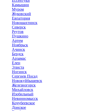
Ессентуки
Камышин
Муром
Жуковский
Евпатория
Новошахтинск
Северск
Реутов
Пушкино
Артем
Ноябрьск
Ачинск
Бердск
Арзамас
Елец
Элиста
Ногинск
Сергиев Посад
Новокуйбышевск
Железногорск
Михайловск
Изобильный
Невинномысск
Кочубеевское
Донское