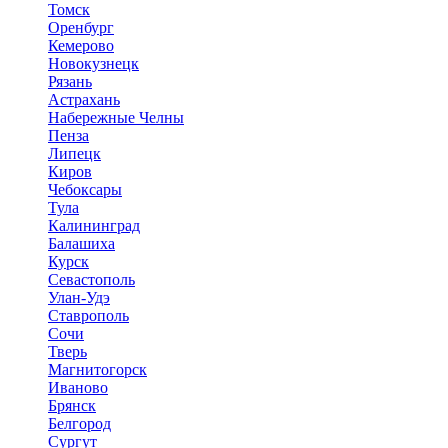
Томск
Оренбург
Кемерово
Новокузнецк
Рязань
Астрахань
Набережные Челны
Пенза
Липецк
Киров
Чебоксары
Тула
Калининград
Балашиха
Курск
Севастополь
Улан-Удэ
Ставрополь
Сочи
Тверь
Магнитогорск
Иваново
Брянск
Белгород
Сургут