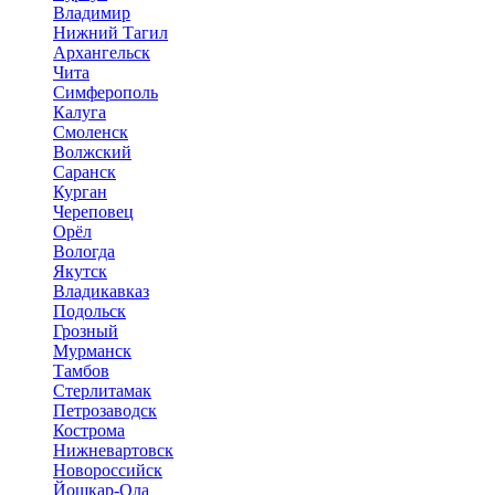
Владимир
Нижний Тагил
Архангельск
Чита
Симферополь
Калуга
Смоленск
Волжский
Саранск
Курган
Череповец
Орёл
Вологда
Якутск
Владикавказ
Подольск
Грозный
Мурманск
Тамбов
Стерлитамак
Петрозаводск
Кострома
Нижневартовск
Новороссийск
Йошкар-Ола