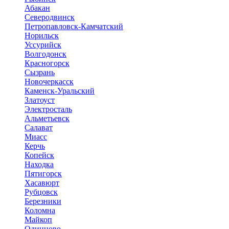
Абакан
Северодвинск
Петропавловск-Камчатский
Норильск
Уссурийск
Волгодонск
Красногорск
Сызрань
Новочеркасск
Каменск-Уральский
Златоуст
Электросталь
Альметьевск
Салават
Миасс
Керчь
Копейск
Находка
Пятигорск
Хасавюрт
Рубцовск
Березники
Коломна
Майкоп
Одинцово