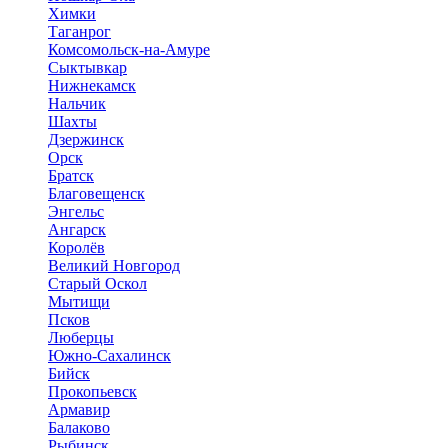
Химки
Таганрог
Комсомольск-на-Амуре
Сыктывкар
Нижнекамск
Нальчик
Шахты
Дзержинск
Орск
Братск
Благовещенск
Энгельс
Ангарск
Королёв
Великий Новгород
Старый Оскол
Мытищи
Псков
Люберцы
Южно-Сахалинск
Бийск
Прокопьевск
Армавир
Балаково
Рыбинск