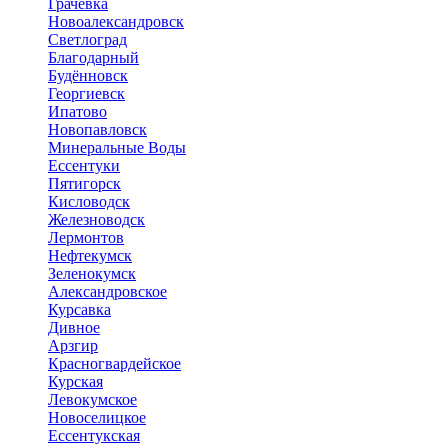
Грачёвка
Новоалександровск
Светлоград
Благодарный
Будённовск
Георгиевск
Ипатово
Новопавловск
Минеральные Воды
Ессентуки
Пятигорск
Кисловодск
Железноводск
Лермонтов
Нефтекумск
Зеленокумск
Александровское
Курсавка
Дивное
Арзгир
Красногвардейское
Курская
Левокумское
Новоселицкое
Ессентукская