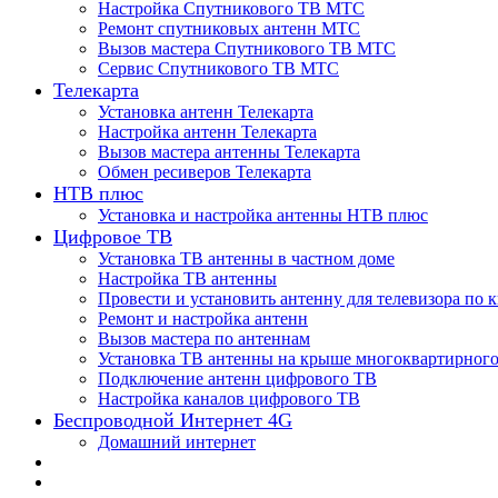
Настройка Спутникового ТВ МТС
Ремонт спутниковых антенн МТС
Вызов мастера Спутникового ТВ МТС
Сервис Спутникового ТВ МТС
Телекарта
Установка антенн Телекарта
Настройка антенн Телекарта
Вызов мастера антенны Телекарта
Обмен ресиверов Телекарта
НТВ плюс
Установка и настройка антенны НТВ плюс
Цифровое ТВ
Установка ТВ антенны в частном доме
Настройка ТВ антенны
Провести и установить антенну для телевизора по 
Ремонт и настройка антенн
Вызов мастера по антеннам
Установка ТВ антенны на крыше многоквартирного
Подключение антенн цифрового ТВ
Настройка каналов цифрового ТВ
Беспроводной Интернет 4G
Домашний интернет