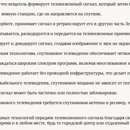
о, что вещатель формирует телевизионный сигнал, который затем
а земную станцию, где он направляется на спутник.
орбите, принимает сигнал и ретранслирует его в другую часть З
атывается, раскодируется и передается на телевизионные приемн
рует и декодирует сигнал, создавая изображение и звук на экран
нным технологиям, спутниковое телевидение обеспечивает четкое
лаждаться широким спектром программ, включая многоязыковое 
левидение работает без проводной инфраструктуры, что делает 
 кабельного телевидения, спутниковое вещание не зависит от по
сигнал может быть частично или полностью заблокирован.
икового телевидения требуется спутниковая антенна и ресивер, 
рных технологий передачи телевизионного сигнала благодаря с
емя и в любом месте, будь то городской центр или отдаленный