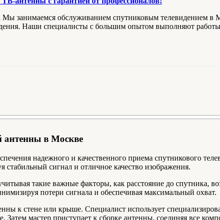
ТВ-антенны с гарантией от профессионалов!
ва Мы занимаемся обслуживанием спутниковым телевидением в М
видения. Наши специалисты с большим опытом выполняют работ
й антенны в Москве
печения надежного и качественного приема спутникового телев
я стабильный сигнал и отличное качество изображения.
учитывая такие важные факторы, как расстояние до спутника, в
инимизируя потери сигнала и обеспечивая максимальный охват.
тенны к стене или крыше. Специалист использует специализиров
. Затем мастер приступает к сборке антенны, соединяя все ком