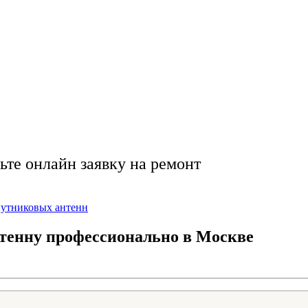
вую антенну легко 
помощь в Москве
ьте онлайн заявку на ремонт
путниковых антенн
тенну профессионально в Москве