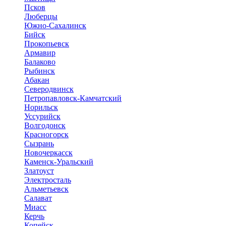
Псков
Люберцы
Южно-Сахалинск
Бийск
Прокопьевск
Армавир
Балаково
Рыбинск
Абакан
Северодвинск
Петропавловск-Камчатский
Норильск
Уссурийск
Волгодонск
Красногорск
Сызрань
Новочеркасск
Каменск-Уральский
Златоуст
Электросталь
Альметьевск
Салават
Миасс
Керчь
Копейск