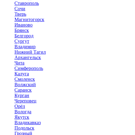
Ставрополь
Сочи
Тверь
Магнитогорск
Иваново
Брянск
Белгород
Сургут
Владимир
Нижний Тагил
Архангельск
Чита
Симферополь
Калуга
Смоленск
Волжский
Саранск
Курган
Череповец
Орёл
Вологда
Якутск
Владикавказ
Подольск
Грозный