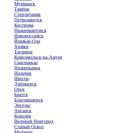
Мурманск
Тамбов
Стерлитамак
Петрозаводск
Кострома
Нижневартовск
Новороссийск
Йошкар-Ола
Химки
Таганрог
Комсомольск-на-Амуре
Сыктывкар
Нижнекамск
Нальчик
Шахты
Дзержинск
Орск
Братск
Благовещенск
Энгельс
Ангарск
Королёв
Великий Новгород
Старый Оскол
Мытищи