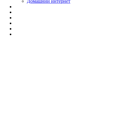
Домашний интернет
Купить антенну
для спутникового
ТВ в Москве ⭐
Бесплатная
доставка! ✈️