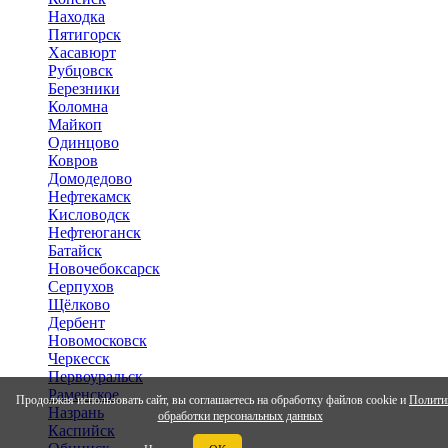
Находка
Пятигорск
Хасавюрт
Рубцовск
Березники
Коломна
Майкоп
Одинцово
Ковров
Домодедово
Нефтекамск
Кисловодск
Нефтеюганск
Батайск
Новочебоксарск
Серпухов
Щёлково
Дербент
Новомосковск
Черкесск
Первоуральск
Раменское
Продолжая использовать сайт, вы соглашаетесь на обработку файлов cookie и
Полити
Назрань
обработки персональных данных
Каспийск