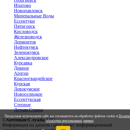
Георгиевск
Ипатово
Новопавловск
Минеральные Воды
Ессентуки
Пятигорск
Кисловодск
Железноводск
Лермонтов
Нефтекумск
Зеленокумск
Александровское
Курсавка
Дивное
Арзгир
Красногвардейское
Курская
Левокумское
Новоселицкое
Ессентукская
Степное
Летняя Ставка
Продолжая использовать сайт, вы соглашаетесь на обработку файлов cookie и
Полити
©
Антенная•Служба
2026
обработки персональных данных
Информация на данном сайте носит информационный