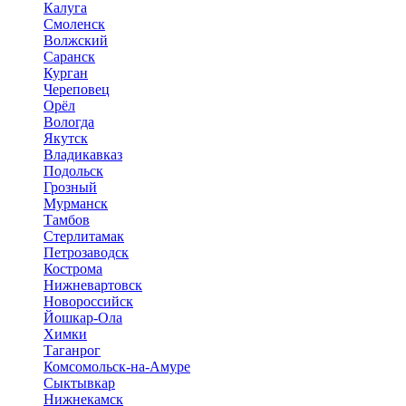
Калуга
Смоленск
Волжский
Саранск
Курган
Череповец
Орёл
Вологда
Якутск
Владикавказ
Подольск
Грозный
Мурманск
Тамбов
Стерлитамак
Петрозаводск
Кострома
Нижневартовск
Новороссийск
Йошкар-Ола
Химки
Таганрог
Комсомольск-на-Амуре
Сыктывкар
Нижнекамск