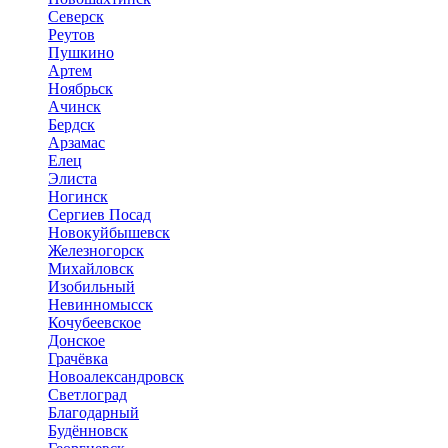
Северск
Реутов
Пушкино
Артем
Ноябрьск
Ачинск
Бердск
Арзамас
Елец
Элиста
Ногинск
Сергиев Посад
Новокуйбышевск
Железногорск
Михайловск
Изобильный
Невинномысск
Кочубеевское
Донское
Грачёвка
Новоалександровск
Светлоград
Благодарный
Будённовск