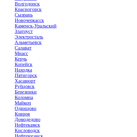
Волгодонск
Красногорск
Сызрань
Новочеркасск
Каменск-Уральский
Златоуст
Электросталь
Альметьевск
Салават
Миасс
Керчь
Копейск
Находка
Пятигорск
Хасавюрт
Рубцовск
Березники
Коломна
Майкоп
Одинцово
Ковров
Домодедово
Нефтекамск
Кисловодск
Нефтеюганск