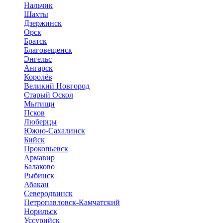
Нальчик
Шахты
Дзержинск
Орск
Братск
Благовещенск
Энгельс
Ангарск
Королёв
Великий Новгород
Старый Оскол
Мытищи
Псков
Люберцы
Южно-Сахалинск
Бийск
Прокопьевск
Армавир
Балаково
Рыбинск
Абакан
Северодвинск
Петропавловск-Камчатский
Норильск
Уссурийск