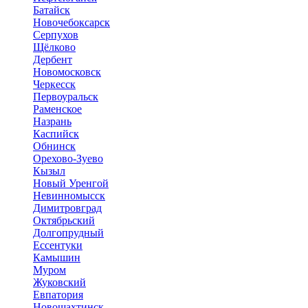
Батайск
Новочебоксарск
Серпухов
Щёлково
Дербент
Новомосковск
Черкесск
Первоуральск
Раменское
Назрань
Каспийск
Обнинск
Орехово-Зуево
Кызыл
Новый Уренгой
Невинномысск
Димитровград
Октябрьский
Долгопрудный
Ессентуки
Камышин
Муром
Жуковский
Евпатория
Новошахтинск