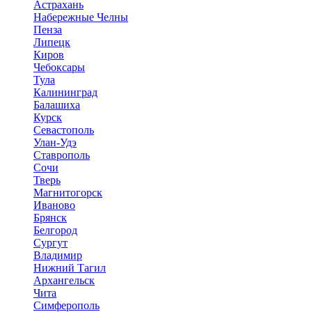
Астрахань
Набережные Челны
Пенза
Липецк
Киров
Чебоксары
Тула
Калининград
Балашиха
Курск
Севастополь
Улан-Удэ
Ставрополь
Сочи
Тверь
Магнитогорск
Иваново
Брянск
Белгород
Сургут
Владимир
Нижний Тагил
Архангельск
Чита
Симферополь