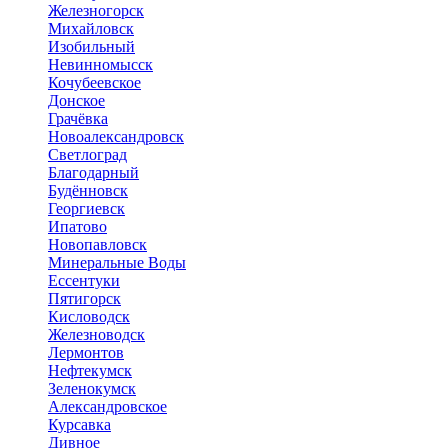
Железногорск
Михайловск
Изобильный
Невинномысск
Кочубеевское
Донское
Грачёвка
Новоалександровск
Светлоград
Благодарный
Будённовск
Георгиевск
Ипатово
Новопавловск
Минеральные Воды
Ессентуки
Пятигорск
Кисловодск
Железноводск
Лермонтов
Нефтекумск
Зеленокумск
Александровское
Курсавка
Дивное