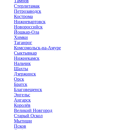
Тамбов
Стерлитамак
Петрозаводск
Кострома
Нижневартовск
Новороссийск
Йошкар-Ола
Химки
Таганрог
Комсомольск-на-Амуре
Сыктывкар
Нижнекамск
Нальчик
Шахты
Дзержинск
Орск
Братск
Благовещенск
Энгельс
Ангарск
Королёв
Великий Новгород
Старый Оскол
Мытищи
Псков