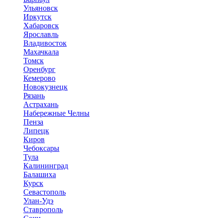
Ульяновск
Иркутск
Хабаровск
Ярославль
Владивосток
Махачкала
Томск
Оренбург
Кемерово
Новокузнецк
Рязань
Астрахань
Набережные Челны
Пенза
Липецк
Киров
Чебоксары
Тула
Калининград
Балашиха
Курск
Севастополь
Улан-Удэ
Ставрополь