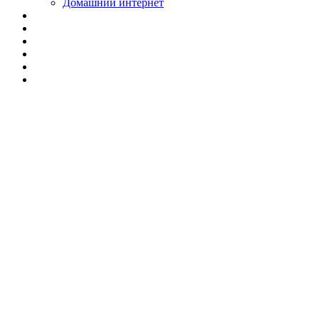
Домашний интернет
Установка
триколор ТВ в
Екатеринбурге:
монтаж антенны
быстро и
качественно!