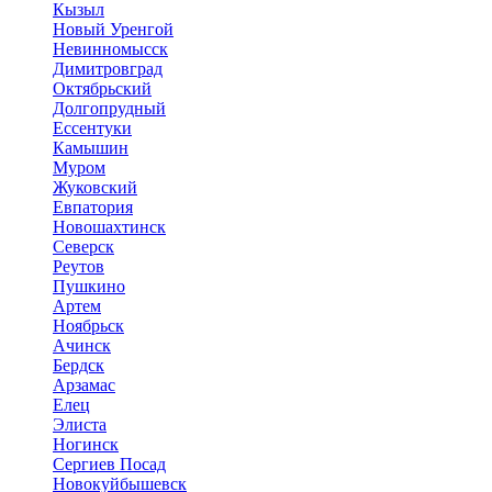
Кызыл
Новый Уренгой
Невинномысск
Димитровград
Октябрьский
Долгопрудный
Ессентуки
Камышин
Муром
Жуковский
Евпатория
Новошахтинск
Северск
Реутов
Пушкино
Артем
Ноябрьск
Ачинск
Бердск
Арзамас
Елец
Элиста
Ногинск
Сергиев Посад
Новокуйбышевск