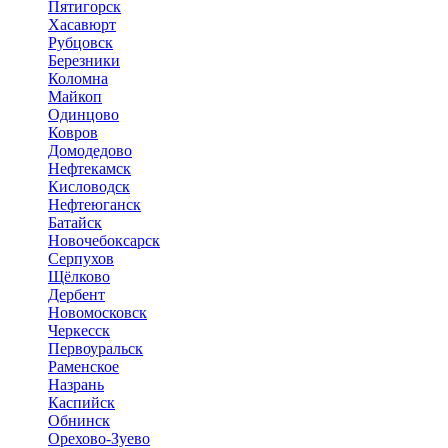
Пятигорск
Хасавюрт
Рубцовск
Березники
Коломна
Майкоп
Одинцово
Ковров
Домодедово
Нефтекамск
Кисловодск
Нефтеюганск
Батайск
Новочебоксарск
Серпухов
Щёлково
Дербент
Новомосковск
Черкесск
Первоуральск
Раменское
Назрань
Каспийск
Обнинск
Орехово-Зуево