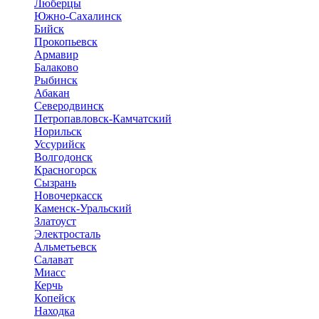
Люберцы
Южно-Сахалинск
Бийск
Прокопьевск
Армавир
Балаково
Рыбинск
Абакан
Северодвинск
Петропавловск-Камчатский
Норильск
Уссурийск
Волгодонск
Красногорск
Сызрань
Новочеркасск
Каменск-Уральский
Златоуст
Электросталь
Альметьевск
Салават
Миасс
Керчь
Копейск
Находка