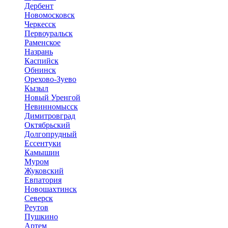
Дербент
Новомосковск
Черкесск
Первоуральск
Раменское
Назрань
Каспийск
Обнинск
Орехово-Зуево
Кызыл
Новый Уренгой
Невинномысск
Димитровград
Октябрьский
Долгопрудный
Ессентуки
Камышин
Муром
Жуковский
Евпатория
Новошахтинск
Северск
Реутов
Пушкино
Артем