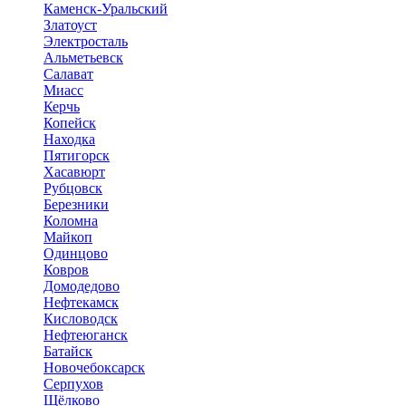
Каменск-Уральский
Златоуст
Электросталь
Альметьевск
Салават
Миасс
Керчь
Копейск
Находка
Пятигорск
Хасавюрт
Рубцовск
Березники
Коломна
Майкоп
Одинцово
Ковров
Домодедово
Нефтекамск
Кисловодск
Нефтеюганск
Батайск
Новочебоксарск
Серпухов
Щёлково