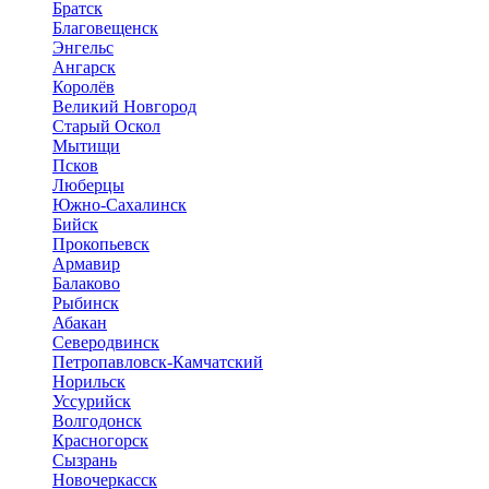
Братск
Благовещенск
Энгельс
Ангарск
Королёв
Великий Новгород
Старый Оскол
Мытищи
Псков
Люберцы
Южно-Сахалинск
Бийск
Прокопьевск
Армавир
Балаково
Рыбинск
Абакан
Северодвинск
Петропавловск-Камчатский
Норильск
Уссурийск
Волгодонск
Красногорск
Сызрань
Новочеркасск