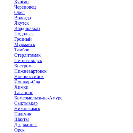
Курган
Череповец
Орёл
Вологда
Якутск
Владикавказ
Подольск
Грозный
Мурманск
Тамбов
Стерлитамак
Петрозаводск
Кострома
Нижневартовск
Новороссийск
Йошкар-Ола
Химки
Таганрог
Комсомольск-на-Амуре
Сыктывкар
Нижнекамск
Нальчик
Шахты
Дзержинск
Орск