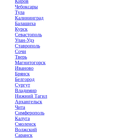
Киров
Чебоксары
Тула
Калининград
Балашиха
Курск
Севастополь
Улан-Удэ
Ставрополь
Сочи
Тверь
Магнитогорск
Иваново
Брянск
Белгород
Сургут
Владимир
Нижний Тагил
Архангельск
Чита
Симферополь
Калуга
Смоленск
Волжский
Саранск