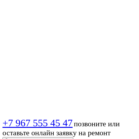
антенны на крыше
многоквартирного
дома в
Екатеринбурге —
быстро,
качественно,
надежно!
+7 967 555 45 47
позвоните или
оставьте онлайн заявку на ремонт