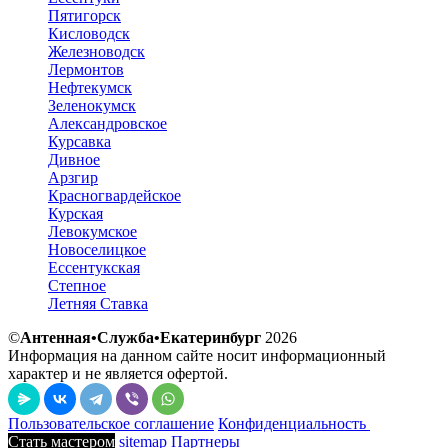
Пятигорск
Кисловодск
Железноводск
Лермонтов
Нефтекумск
Зеленокумск
Александровское
Курсавка
Дивное
Арзгир
Красногвардейское
Курская
Левокумское
Новоселицкое
Ессентукская
Степное
Летняя Ставка
©
Антенная•Служба•Екатеринбург
2026
Информация на данном сайте носит информационный
характер и не является офертой.
Пользовательское соглашение
Конфиденциальность
Стать мастером
sitemap
Партнеры