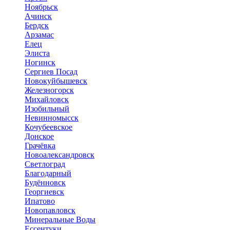
Ноябрьск
Ачинск
Бердск
Арзамас
Елец
Элиста
Ногинск
Сергиев Посад
Новокуйбышевск
Железногорск
Михайловск
Изобильный
Невинномысск
Кочубеевское
Донское
Грачёвка
Новоалександровск
Светлоград
Благодарный
Будённовск
Георгиевск
Ипатово
Новопавловск
Минеральные Воды
Ессентуки