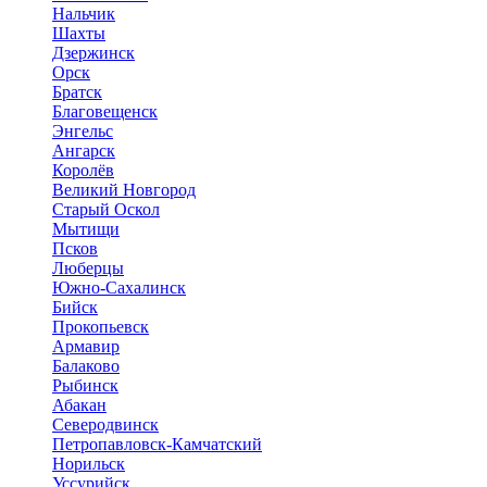
Нальчик
Шахты
Дзержинск
Орск
Братск
Благовещенск
Энгельс
Ангарск
Королёв
Великий Новгород
Старый Оскол
Мытищи
Псков
Люберцы
Южно-Сахалинск
Бийск
Прокопьевск
Армавир
Балаково
Рыбинск
Абакан
Северодвинск
Петропавловск-Камчатский
Норильск
Уссурийск