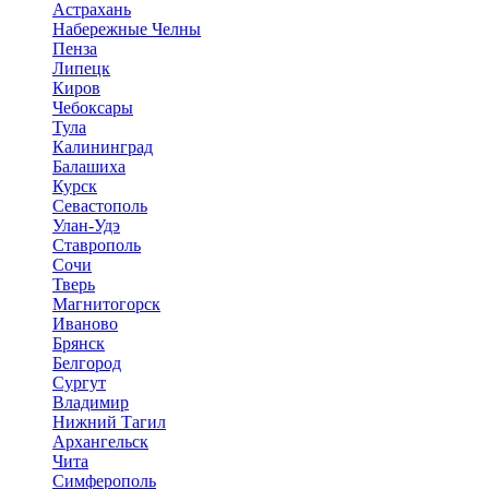
Астрахань
Набережные Челны
Пенза
Липецк
Киров
Чебоксары
Тула
Калининград
Балашиха
Курск
Севастополь
Улан-Удэ
Ставрополь
Сочи
Тверь
Магнитогорск
Иваново
Брянск
Белгород
Сургут
Владимир
Нижний Тагил
Архангельск
Чита
Симферополь