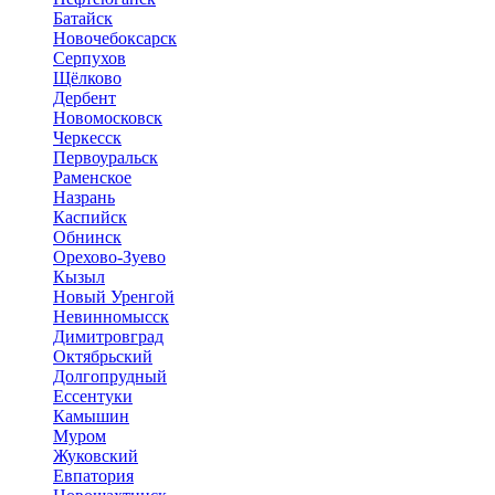
Батайск
Новочебоксарск
Серпухов
Щёлково
Дербент
Новомосковск
Черкесск
Первоуральск
Раменское
Назрань
Каспийск
Обнинск
Орехово-Зуево
Кызыл
Новый Уренгой
Невинномысск
Димитровград
Октябрьский
Долгопрудный
Ессентуки
Камышин
Муром
Жуковский
Евпатория