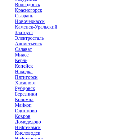
Волгодонск
Красногорск
Сызрань
Новочеркасск
Каменск-Уральский
Златоуст
Электросталь
Альметьевск
Салават
Миасс
Керчь
Копейск
Находка
Пятигорск
Хасавюрт
Рубцовск
Березники
Коломна
Майкоп
Одинцово
Ковров
Домодедово
Нефтекамск
Кисловодск
Нефтеюганск