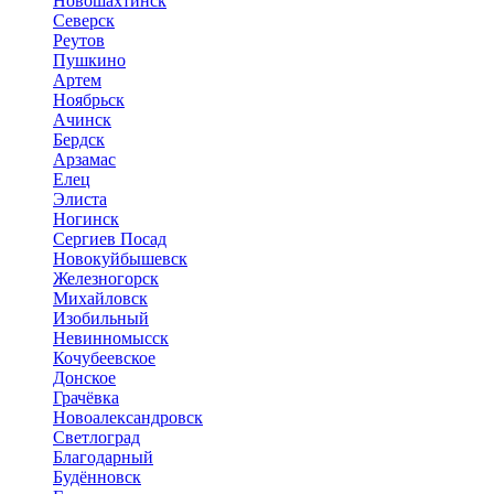
Новошахтинск
Северск
Реутов
Пушкино
Артем
Ноябрьск
Ачинск
Бердск
Арзамас
Елец
Элиста
Ногинск
Сергиев Посад
Новокуйбышевск
Железногорск
Михайловск
Изобильный
Невинномысск
Кочубеевское
Донское
Грачёвка
Новоалександровск
Светлоград
Благодарный
Будённовск