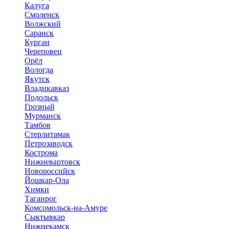
Калуга
Смоленск
Волжский
Саранск
Курган
Череповец
Орёл
Вологда
Якутск
Владикавказ
Подольск
Грозный
Мурманск
Тамбов
Стерлитамак
Петрозаводск
Кострома
Нижневартовск
Новороссийск
Йошкар-Ола
Химки
Таганрог
Комсомольск-на-Амуре
Сыктывкар
Нижнекамск