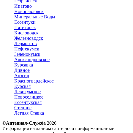
Георгиевск
Ипатово
Новопавловск
Минеральные Воды
Ессентуки
Пятигорск
Кисловодск
Железноводск
Лермонтов
Нефтекумск
Зеленокумск
Александровское
Курсавка
Дивное
Арзгир
Красногвардейское
Курская
Левокумское
Новоселицкое
Ессентукская
Степное
Летняя Ставка
©
Антенная•Служба
2026
Информация на данном сайте носит информационный