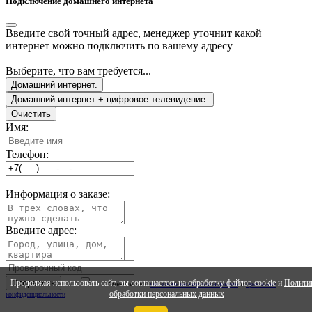
Подключение домашнего интернета
Введите свой точный адрес, менеджер уточнит какой
интернет можно подключить по вашему адресу
Выберите, что вам требуется...
Домашний интернет.
Домашний интернет + цифровое телевидение.
Очистить
Имя:
Телефон:
Информация о заказе:
Введите адрес:
Продолжая использовать сайт, вы соглашаетесь на обработку файлов cookie и
Полити
Ознакомлен с
ползовательским соглашением
и
правилами
обработки персональных данных
конфиденциальности