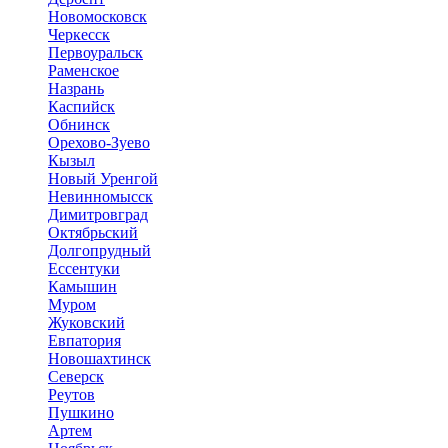
Новомосковск
Черкесск
Первоуральск
Раменское
Назрань
Каспийск
Обнинск
Орехово-Зуево
Кызыл
Новый Уренгой
Невинномысск
Димитровград
Октябрьский
Долгопрудный
Ессентуки
Камышин
Муром
Жуковский
Евпатория
Новошахтинск
Северск
Реутов
Пушкино
Артем