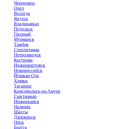
Череповец
Орёл
Вологда
Якутск
Владикавказ
Подольск
Грозный
Мурманск
Тамбов
Стерлитамак
Петрозаводск
Кострома
Нижневартовск
Новороссийск
Йошкар-Ола
Химки
Таганрог
Комсомольск-на-Амуре
Сыктывкар
Нижнекамск
Нальчик
Шахты
Дзержинск
Орск
Братск