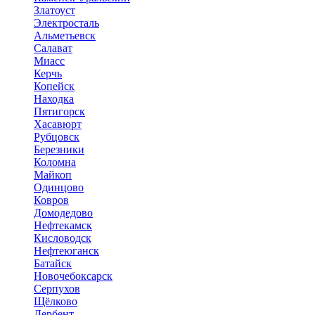
Златоуст
Электросталь
Альметьевск
Салават
Миасс
Керчь
Копейск
Находка
Пятигорск
Хасавюрт
Рубцовск
Березники
Коломна
Майкоп
Одинцово
Ковров
Домодедово
Нефтекамск
Кисловодск
Нефтеюганск
Батайск
Новочебоксарск
Серпухов
Щёлково
Дербент