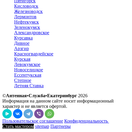
Пятигорск
Кисловодск
Железноводск
Лермонтов
Нефтекумск
Зеленокумск
Александровское
Курсавка
Дивное
Арзгир
Красногвардейское
Курская
Левокумское
Новоселицкое
Ессентукская
Степное
Летняя Ставка
©
Антенная•Служба•Екатеринбург
2026
Информация на данном сайте носит информационный
характер и не является офертой.
Пользовательское соглашение
Конфиденциальность
Стать мастером
sitemap
Партнеры