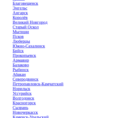
Благовещенск
Энгельс
Ангарск
Королёв
Великий Новгород
Старый Оскол
Мытищи
Псков
Люберцы
Южно-Сахалинск
Бийск
Прокопьевск
Армавир
Балаково
Рыбинск
Абакан
Северодвинск
Петропавловск-Камчатский
Норильск
Уссурийск
Волгодонск
Красногорск
Сызрань
Новочеркасск
Каменск-Уральский