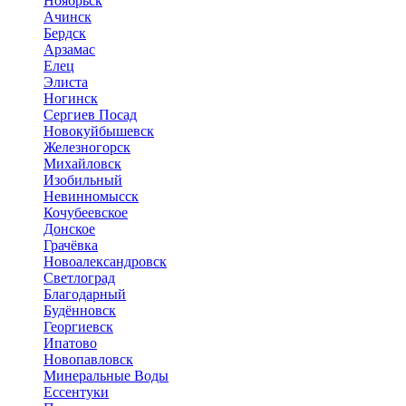
Ноябрьск
Ачинск
Бердск
Арзамас
Елец
Элиста
Ногинск
Сергиев Посад
Новокуйбышевск
Железногорск
Михайловск
Изобильный
Невинномысск
Кочубеевское
Донское
Грачёвка
Новоалександровск
Светлоград
Благодарный
Будённовск
Георгиевск
Ипатово
Новопавловск
Минеральные Воды
Ессентуки