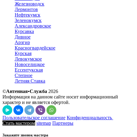
Железноводск
Лермонтов
Нефтекумск
Зеленокумск
Александровское
Курсавка
Дивное
Арзгир
Красногвардейское
Курская
Левокумское
Новоселицкое
Ессентукская
Степное
Летняя Ставка
©
Антенная•Служба
2026
Информация на данном сайте носит информационный
характер и не является офертой.
Пользовательское соглашение
Конфиденциальность
Стать мастером
sitemap
Партнеры
Закажите звонок мастера