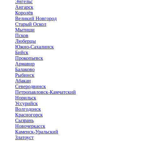
Энгельс
Ангарск
Королёв
Великий Новгород
Старый Оскол
Мытищи
Псков
Люберцы
Южно-Сахалинск
Бийск
Прокопьевск
Армавир
Балаково
Рыбинск
Абакан
Северодвинск
Петропавловск-Камчатский
Норильск
Уссурийск
Волгодонск
Красногорск
Сызрань
Новочеркасск
Каменск-Уральский
Златоуст