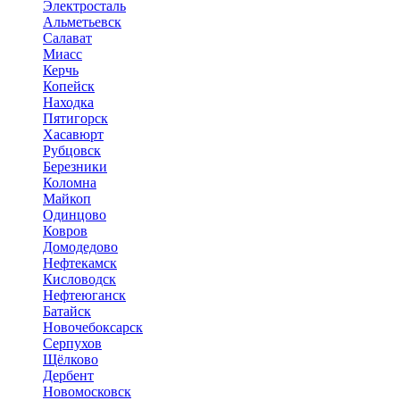
Электросталь
Альметьевск
Салават
Миасс
Керчь
Копейск
Находка
Пятигорск
Хасавюрт
Рубцовск
Березники
Коломна
Майкоп
Одинцово
Ковров
Домодедово
Нефтекамск
Кисловодск
Нефтеюганск
Батайск
Новочебоксарск
Серпухов
Щёлково
Дербент
Новомосковск