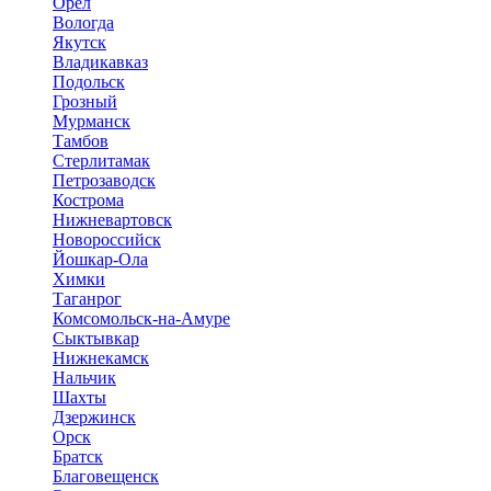
Орёл
Вологда
Якутск
Владикавказ
Подольск
Грозный
Мурманск
Тамбов
Стерлитамак
Петрозаводск
Кострома
Нижневартовск
Новороссийск
Йошкар-Ола
Химки
Таганрог
Комсомольск-на-Амуре
Сыктывкар
Нижнекамск
Нальчик
Шахты
Дзержинск
Орск
Братск
Благовещенск