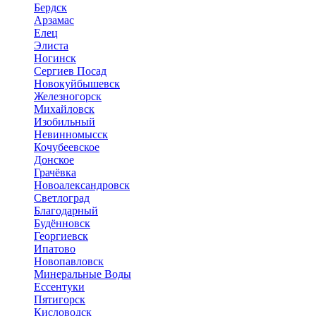
Бердск
Арзамас
Елец
Элиста
Ногинск
Сергиев Посад
Новокуйбышевск
Железногорск
Михайловск
Изобильный
Невинномысск
Кочубеевское
Донское
Грачёвка
Новоалександровск
Светлоград
Благодарный
Будённовск
Георгиевск
Ипатово
Новопавловск
Минеральные Воды
Ессентуки
Пятигорск
Кисловодск