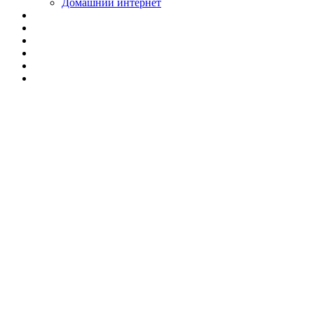
Домашний интернет
🛠 Ремонт
Триколор ТВ в
Екатеринбурге |
Вызов мастера на
дом