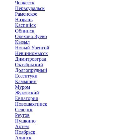
Черкесск
Первоуральск
Раменское
Назрань
Каспийск
Обнинск
Орехово-Зуево
Кызыл
Новый Уренгой
Невинномысск
Димитровград
Октябрьский
Долгопрудный
Ессентуки
Камышин
Муром
Жуковский
Евпатория
Новошахтинск
Северск
Реутов
Пушкино
Артем
Ноябрьск
Ачинск