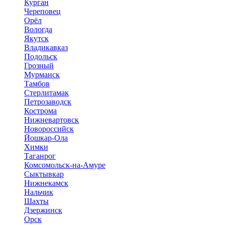
Курган
Череповец
Орёл
Вологда
Якутск
Владикавказ
Подольск
Грозный
Мурманск
Тамбов
Стерлитамак
Петрозаводск
Кострома
Нижневартовск
Новороссийск
Йошкар-Ола
Химки
Таганрог
Комсомольск-на-Амуре
Сыктывкар
Нижнекамск
Нальчик
Шахты
Дзержинск
Орск