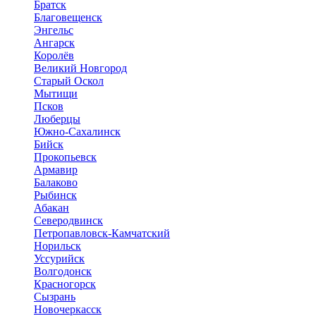
Братск
Благовещенск
Энгельс
Ангарск
Королёв
Великий Новгород
Старый Оскол
Мытищи
Псков
Люберцы
Южно-Сахалинск
Бийск
Прокопьевск
Армавир
Балаково
Рыбинск
Абакан
Северодвинск
Петропавловск-Камчатский
Норильск
Уссурийск
Волгодонск
Красногорск
Сызрань
Новочеркасск