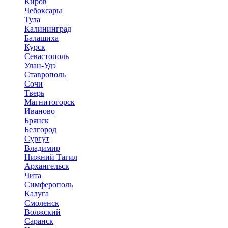
Киров
Чебоксары
Тула
Калининград
Балашиха
Курск
Севастополь
Улан-Удэ
Ставрополь
Сочи
Тверь
Магнитогорск
Иваново
Брянск
Белгород
Сургут
Владимир
Нижний Тагил
Архангельск
Чита
Симферополь
Калуга
Смоленск
Волжский
Саранск