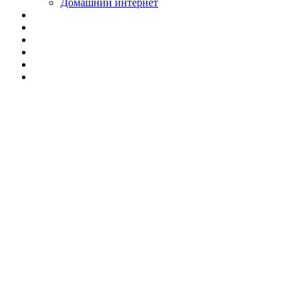
Домашний интернет
Купить антенну
для спутникового
ТВ в
Екатеринбурге ⭐
Бесплатная