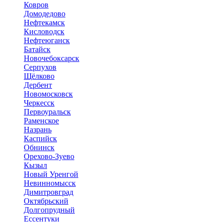
Ковров
Домодедово
Нефтекамск
Кисловодск
Нефтеюганск
Батайск
Новочебоксарск
Серпухов
Щёлково
Дербент
Новомосковск
Черкесск
Первоуральск
Раменское
Назрань
Каспийск
Обнинск
Орехово-Зуево
Кызыл
Новый Уренгой
Невинномысск
Димитровград
Октябрьский
Долгопрудный
Ессентуки