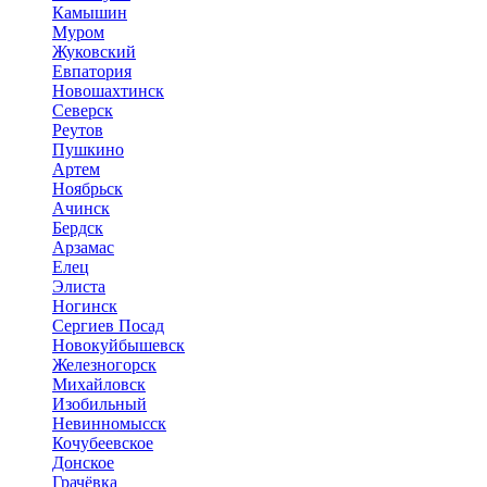
Камышин
Муром
Жуковский
Евпатория
Новошахтинск
Северск
Реутов
Пушкино
Артем
Ноябрьск
Ачинск
Бердск
Арзамас
Елец
Элиста
Ногинск
Сергиев Посад
Новокуйбышевск
Железногорск
Михайловск
Изобильный
Невинномысск
Кочубеевское
Донское
Грачёвка