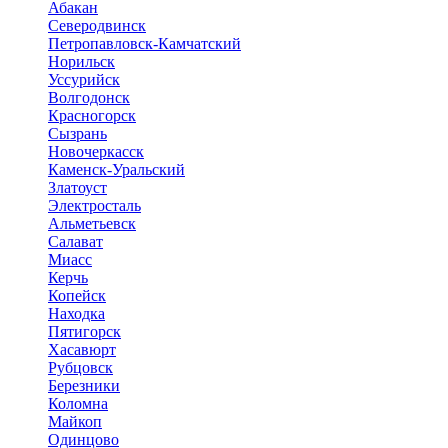
Абакан
Северодвинск
Петропавловск-Камчатский
Норильск
Уссурийск
Волгодонск
Красногорск
Сызрань
Новочеркасск
Каменск-Уральский
Златоуст
Электросталь
Альметьевск
Салават
Миасс
Керчь
Копейск
Находка
Пятигорск
Хасавюрт
Рубцовск
Березники
Коломна
Майкоп
Одинцово