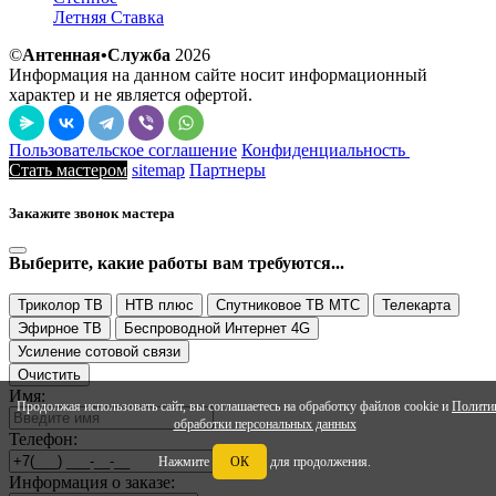
Летняя Ставка
©
Антенная•Служба
2026
Информация на данном сайте носит информационный
характер и не является офертой.
Пользовательское соглашение
Конфиденциальность
Стать мастером
sitemap
Партнеры
Закажите звонок мастера
Выберите, какие работы вам требуются...
Триколор ТВ
НТВ плюс
Спутниковое ТВ МТС
Телекарта
Эфирное ТВ
Беспроводной Интернет 4G
Усиление сотовой связи
Очистить
Имя:
Продолжая использовать сайт, вы соглашаетесь на обработку файлов cookie и
Полити
обработки персональных данных
Телефон:
Нажмите
ОК
для продолжения.
Информация о заказе: