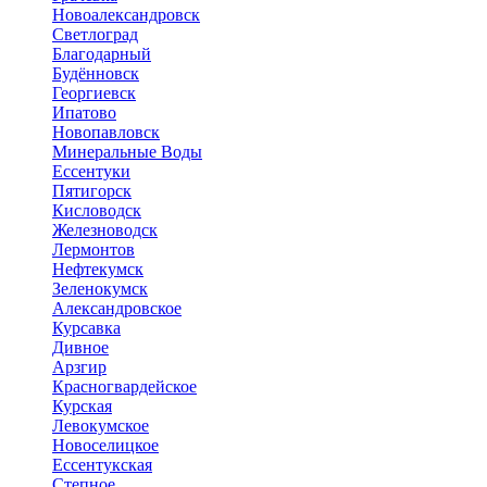
Новоалександровск
Светлоград
Благодарный
Будённовск
Георгиевск
Ипатово
Новопавловск
Минеральные Воды
Ессентуки
Пятигорск
Кисловодск
Железноводск
Лермонтов
Нефтекумск
Зеленокумск
Александровское
Курсавка
Дивное
Арзгир
Красногвардейское
Курская
Левокумское
Новоселицкое
Ессентукская
Степное