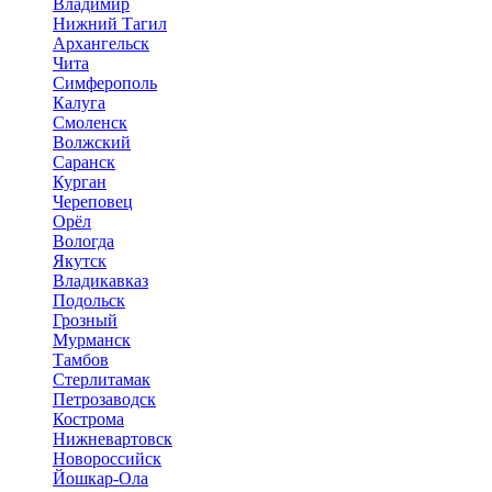
Владимир
Нижний Тагил
Архангельск
Чита
Симферополь
Калуга
Смоленск
Волжский
Саранск
Курган
Череповец
Орёл
Вологда
Якутск
Владикавказ
Подольск
Грозный
Мурманск
Тамбов
Стерлитамак
Петрозаводск
Кострома
Нижневартовск
Новороссийск
Йошкар-Ола