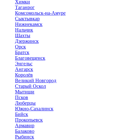
Химки
Таганрог
Комсомольск-на-Амуре
Сыктывкар
Нижнекамск
Нальчик
Шахты
Дзержинск
Орск
Братск
Благовещенск
Энгельс
Ангарск
Королёв
Великий Новгород
Старый Оскол
Мытищи
Псков
Люберцы
Южно-Сахалинск
Бийск
Прокопьевск
Армавир
Балаково
Рыбинск