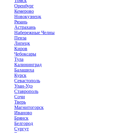
Томск
Оренбург
Кемерово
Новокузнецк
Рязань
Астрахань
Набережные Челны
Пенза
Липецк
Киров
Чебоксары
Тула
Калининград
Балашиха
Курск
Севастополь
Улан-Удэ
Ставрополь
Сочи
Тверь
Магнитогорск
Иваново
Брянск
Белгород
Сургут