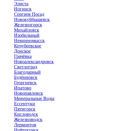
Элиста
Ногинск
Сергиев Посад
Новокуйбышевск
Железногорск
Михайловск
Изобильный
Невинномысск
Кочубеевское
Донское
Грачёвка
Новоалександровск
Светлоград
Благодарный
Будённовск
Георгиевск
Ипатово
Новопавловск
Минеральные Воды
Ессентуки
Пятигорск
Кисловодск
Железноводск
Лермонтов
Нефтекумск