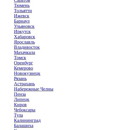
Саратов
Тюмень
Тольятти
Ижевск
Барнаул
Ульяновск
Иркутск
Хабаровск
Ярославль
Владивосток
Махачкала
Томск
Оренбург
Кемерово
Новокузнецк
Рязань
Астрахань
Набережные Челны
Пенза
Липецк
Киров
Чебоксары
Тула
Калининград
Балашиха