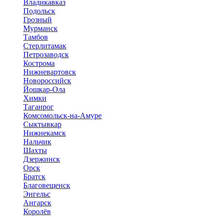
Владикавказ
Подольск
Грозный
Мурманск
Тамбов
Стерлитамак
Петрозаводск
Кострома
Нижневартовск
Новороссийск
Йошкар-Ола
Химки
Таганрог
Комсомольск-на-Амуре
Сыктывкар
Нижнекамск
Нальчик
Шахты
Дзержинск
Орск
Братск
Благовещенск
Энгельс
Ангарск
Королёв