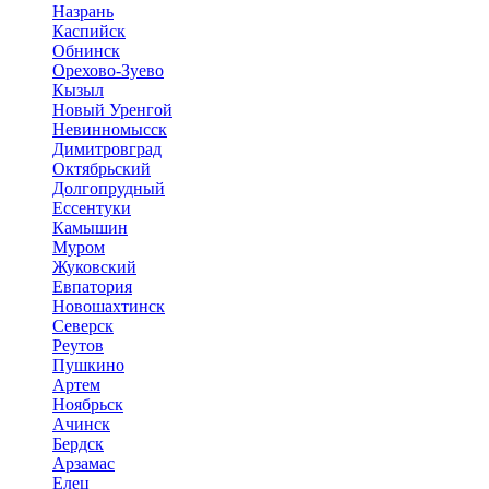
Назрань
Каспийск
Обнинск
Орехово-Зуево
Кызыл
Новый Уренгой
Невинномысск
Димитровград
Октябрьский
Долгопрудный
Ессентуки
Камышин
Муром
Жуковский
Евпатория
Новошахтинск
Северск
Реутов
Пушкино
Артем
Ноябрьск
Ачинск
Бердск
Арзамас
Елец