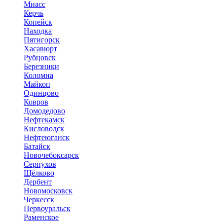
Миасс
Керчь
Копейск
Находка
Пятигорск
Хасавюрт
Рубцовск
Березники
Коломна
Майкоп
Одинцово
Ковров
Домодедово
Нефтекамск
Кисловодск
Нефтеюганск
Батайск
Новочебоксарск
Серпухов
Щёлково
Дербент
Новомосковск
Черкесск
Первоуральск
Раменское