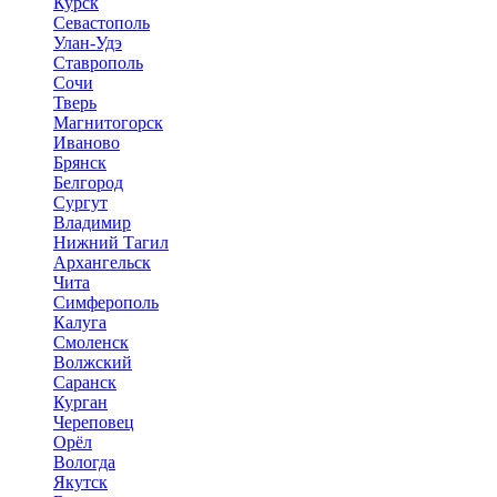
Курск
Севастополь
Улан-Удэ
Ставрополь
Сочи
Тверь
Магнитогорск
Иваново
Брянск
Белгород
Сургут
Владимир
Нижний Тагил
Архангельск
Чита
Симферополь
Калуга
Смоленск
Волжский
Саранск
Курган
Череповец
Орёл
Вологда
Якутск