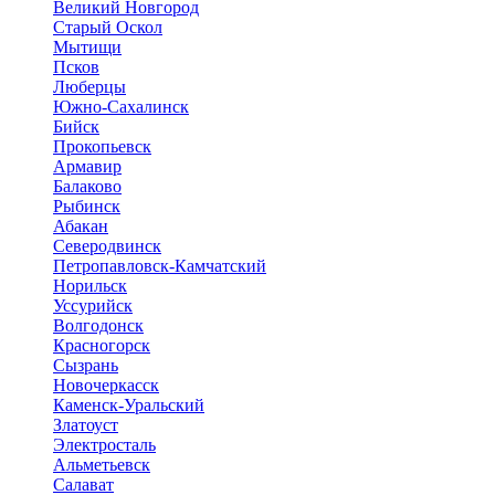
Великий Новгород
Старый Оскол
Мытищи
Псков
Люберцы
Южно-Сахалинск
Бийск
Прокопьевск
Армавир
Балаково
Рыбинск
Абакан
Северодвинск
Петропавловск-Камчатский
Норильск
Уссурийск
Волгодонск
Красногорск
Сызрань
Новочеркасск
Каменск-Уральский
Златоуст
Электросталь
Альметьевск
Салават