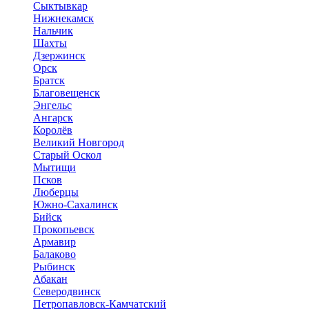
Сыктывкар
Нижнекамск
Нальчик
Шахты
Дзержинск
Орск
Братск
Благовещенск
Энгельс
Ангарск
Королёв
Великий Новгород
Старый Оскол
Мытищи
Псков
Люберцы
Южно-Сахалинск
Бийск
Прокопьевск
Армавир
Балаково
Рыбинск
Абакан
Северодвинск
Петропавловск-Камчатский