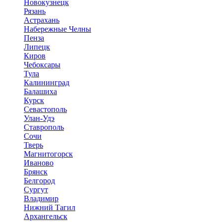
Новокузнецк
Рязань
Астрахань
Набережные Челны
Пенза
Липецк
Киров
Чебоксары
Тула
Калининград
Балашиха
Курск
Севастополь
Улан-Удэ
Ставрополь
Сочи
Тверь
Магнитогорск
Иваново
Брянск
Белгород
Сургут
Владимир
Нижний Тагил
Архангельск