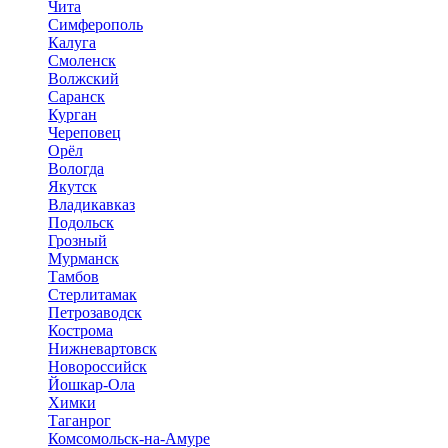
Чита
Симферополь
Калуга
Смоленск
Волжский
Саранск
Курган
Череповец
Орёл
Вологда
Якутск
Владикавказ
Подольск
Грозный
Мурманск
Тамбов
Стерлитамак
Петрозаводск
Кострома
Нижневартовск
Новороссийск
Йошкар-Ола
Химки
Таганрог
Комсомольск-на-Амуре