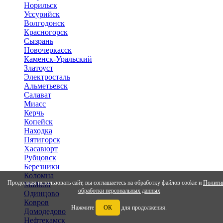
Норильск
Уссурийск
Волгодонск
Красногорск
Сызрань
Новочеркасск
Каменск-Уральский
Златоуст
Электросталь
Альметьевск
Салават
Миасс
Керчь
Копейск
Находка
Пятигорск
Хасавюрт
Рубцовск
Березники
Коломна
Продолжая использовать сайт, вы соглашаетесь на обработку файлов cookie и
Полити
Майкоп
обработки персональных данных
Одинцово
Ковров
Нажмите
ОК
для продолжения.
Домодедово
Нефтекамск