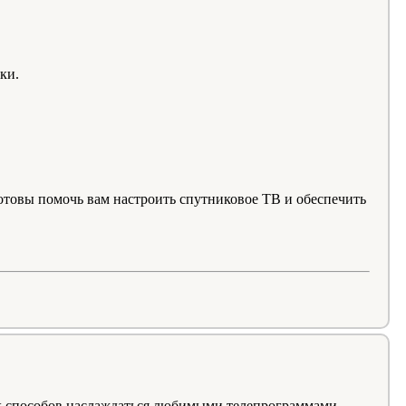
ки.
 готовы помочь вам настроить спутниковое ТВ и обеспечить
ых способов наслаждаться любимыми телепрограммами.