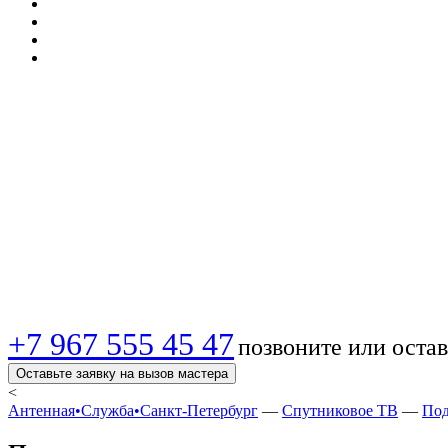
🔥 Подключение спу
Выгодная установка
подбор оборудовани
+7 967 555 45 47
позвоните или остав
Оставьте заявку на вызов мастера
<
Антенная•Служба•Санкт-Петербург
—
Спутниковое ТВ
—
Под