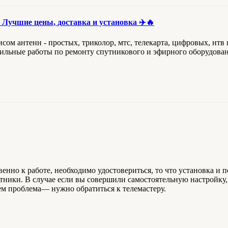
 Лучшие цены, доставка и установка ✈️🔥
сом антенн - простых, триколор, мтс, телекарта, цифровых, нтв
льные работы по ремонту спутникового и эфирного оборудовани
венно к работе, необходимо удостовериться, то что установка 
тники. В случае если вы совершили самостоятельную настройку,
ем проблема— нужно обратиться к телемастеру.