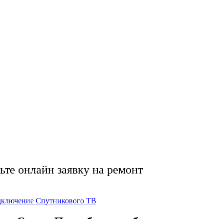
тникового ТВ в Санк
 антенн ☁️ | Беспла
я ✅
ьте онлайн заявку на ремонт
ключение Спутникового ТВ