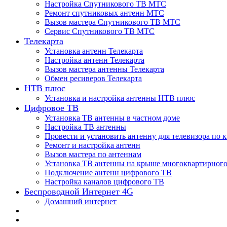
Настройка Спутникового ТВ МТС
Ремонт спутниковых антенн МТС
Вызов мастера Спутникового ТВ МТС
Сервис Спутникового ТВ МТС
Телекарта
Установка антенн Телекарта
Настройка антенн Телекарта
Вызов мастера антенны Телекарта
Обмен ресиверов Телекарта
НТВ плюс
Установка и настройка антенны НТВ плюс
Цифровое ТВ
Установка ТВ антенны в частном доме
Настройка ТВ антенны
Провести и установить антенну для телевизора по 
Ремонт и настройка антенн
Вызов мастера по антеннам
Установка ТВ антенны на крыше многоквартирного
Подключение антенн цифрового ТВ
Настройка каналов цифрового ТВ
Беспроводной Интернет 4G
Домашний интернет