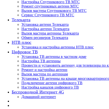
Настройка Спутникового ТВ МТС
Ремонт спутниковых антенн МТС
Вызов мастера Спутникового ТВ МТС
Сервис Спутникового ТВ МТС
Телекарта
Установка антенн Телекарта
Настройка антенн Телекарта
Вызов мастера антенны Телекарта
Обмен ресиверов Телекарта
НТВ плюс
Установка и настройка антенны НТВ плюс
Цифровое ТВ
Установка ТВ антенны в частном доме
Настройка ТВ антенны
Провести и установить антенну для телевизора по 
Ремонт и настройка антенн
Вызов мастера по антеннам
Установка ТВ антенны на крыше многоквартирного
Подключение антенн цифрового ТВ
Настройка каналов цифрового ТВ
Беспроводной Интернет 4G
Домашний интернет