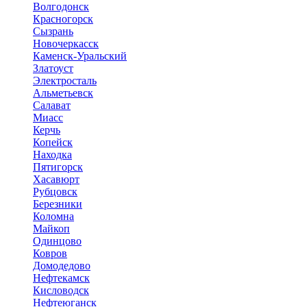
Волгодонск
Красногорск
Сызрань
Новочеркасск
Каменск-Уральский
Златоуст
Электросталь
Альметьевск
Салават
Миасс
Керчь
Копейск
Находка
Пятигорск
Хасавюрт
Рубцовск
Березники
Коломна
Майкоп
Одинцово
Ковров
Домодедово
Нефтекамск
Кисловодск
Нефтеюганск