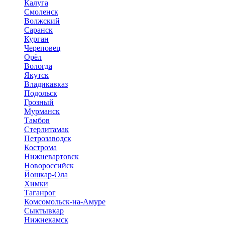
Калуга
Смоленск
Волжский
Саранск
Курган
Череповец
Орёл
Вологда
Якутск
Владикавказ
Подольск
Грозный
Мурманск
Тамбов
Стерлитамак
Петрозаводск
Кострома
Нижневартовск
Новороссийск
Йошкар-Ола
Химки
Таганрог
Комсомольск-на-Амуре
Сыктывкар
Нижнекамск