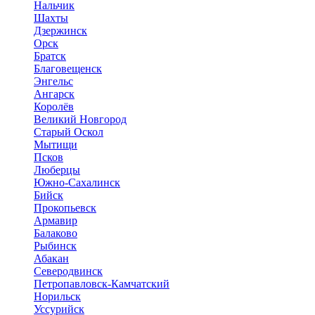
Нальчик
Шахты
Дзержинск
Орск
Братск
Благовещенск
Энгельс
Ангарск
Королёв
Великий Новгород
Старый Оскол
Мытищи
Псков
Люберцы
Южно-Сахалинск
Бийск
Прокопьевск
Армавир
Балаково
Рыбинск
Абакан
Северодвинск
Петропавловск-Камчатский
Норильск
Уссурийск