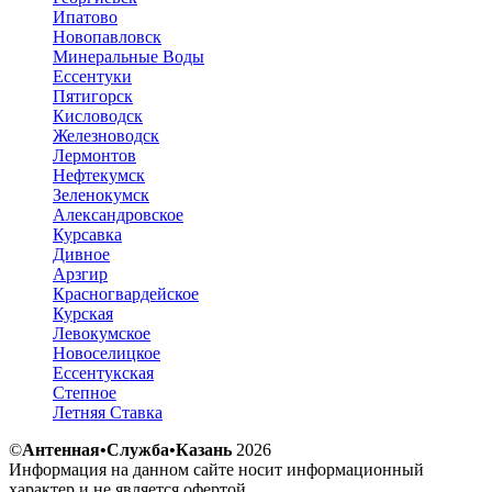
Ипатово
Новопавловск
Минеральные Воды
Ессентуки
Пятигорск
Кисловодск
Железноводск
Лермонтов
Нефтекумск
Зеленокумск
Александровское
Курсавка
Дивное
Арзгир
Красногвардейское
Курская
Левокумское
Новоселицкое
Ессентукская
Степное
Летняя Ставка
©
Антенная•Служба•Казань
2026
Информация на данном сайте носит информационный
характер и не является офертой.