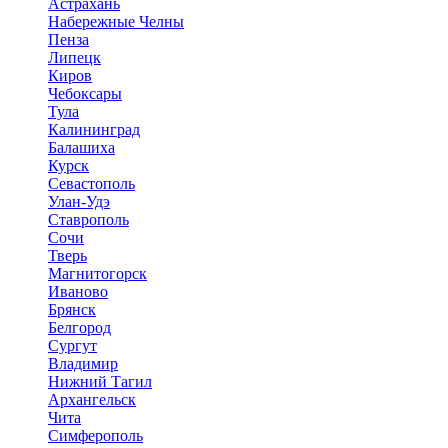
Астрахань
Набережные Челны
Пенза
Липецк
Киров
Чебоксары
Тула
Калининград
Балашиха
Курск
Севастополь
Улан-Удэ
Ставрополь
Сочи
Тверь
Магнитогорск
Иваново
Брянск
Белгород
Сургут
Владимир
Нижний Тагил
Архангельск
Чита
Симферополь