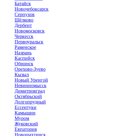
Батайск
Новочебоксарск
Серпухов
Щёлково
Дербент
Новомосковск
Черкесск
Первоуральск
Раменское
Назрань
Каспийск
Обнинск
Орехово-Зуево
Кызыл
Новый Уренгой
Невинномысск
Димитровград
Октябрьский
Долгопрудный
Ессентуки
Камышин
Муром
Жуковский
Евпатория
Новошахтинск