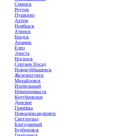
Северск
Реутов
Пушкино
Артем
Ноябрьск
Ачинск
Бердск
Арзамас
Елец
Элиста
Ногинск
Сергиев Посад
Новокуйбышевск
Железногорск
Михайловск
Изобильный
Невинномысск
Кочубеевское
Донское
Грачёвка
Новоалександровск
Светлоград
Благодарный
Будённовск
Георгиевск