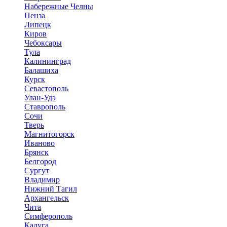
Набережные Челны
Пенза
Липецк
Киров
Чебоксары
Тула
Калининград
Балашиха
Курск
Севастополь
Улан-Удэ
Ставрополь
Сочи
Тверь
Магнитогорск
Иваново
Брянск
Белгород
Сургут
Владимир
Нижний Тагил
Архангельск
Чита
Симферополь
Калуга