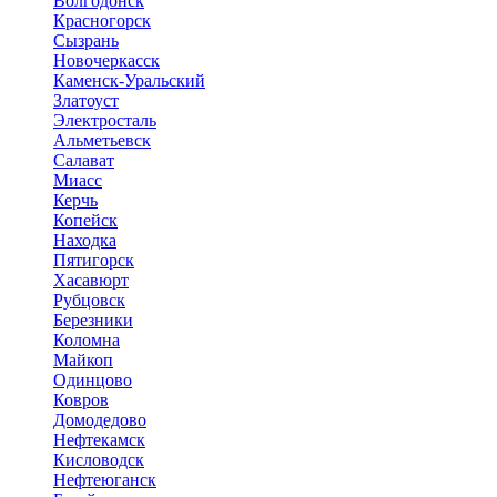
Волгодонск
Красногорск
Сызрань
Новочеркасск
Каменск-Уральский
Златоуст
Электросталь
Альметьевск
Салават
Миасс
Керчь
Копейск
Находка
Пятигорск
Хасавюрт
Рубцовск
Березники
Коломна
Майкоп
Одинцово
Ковров
Домодедово
Нефтекамск
Кисловодск
Нефтеюганск