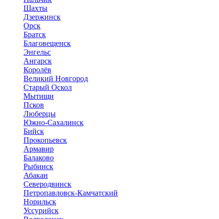
Шахты
Дзержинск
Орск
Братск
Благовещенск
Энгельс
Ангарск
Королёв
Великий Новгород
Старый Оскол
Мытищи
Псков
Люберцы
Южно-Сахалинск
Бийск
Прокопьевск
Армавир
Балаково
Рыбинск
Абакан
Северодвинск
Петропавловск-Камчатский
Норильск
Уссурийск