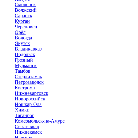
Смоленск
Волжский
Саранск
Курган
Череповец
Орёл
Вологда
Якутск
Владикавказ
Подольск
Грозный
Мурманск
Тамбов
Стерлитамак
Петрозаводск
Кострома
Нижневартовск
Новороссийск
Йошкар-Ола
Химки
Таганрог
Комсомольск-на-Амуре
Сыктывкар
Нижнекамск
Нальчик