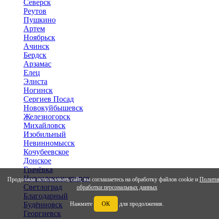
Северск
Реутов
Пушкино
Артем
Ноябрьск
Ачинск
Бердск
Арзамас
Елец
Элиста
Ногинск
Сергиев Посад
Новокуйбышевск
Железногорск
Михайловск
Изобильный
Невинномысск
Кочубеевское
Донское
Грачёвка
Новоалександровск
Продолжая использовать сайт, вы соглашаетесь на обработку файлов cookie и
Полити
Светлоград
обработки персональных данных
Благодарный
Нажмите
ОК
для продолжения.
Будённовск
Георгиевск