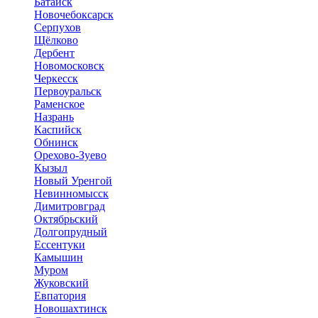
Батайск
Новочебоксарск
Серпухов
Щёлково
Дербент
Новомосковск
Черкесск
Первоуральск
Раменское
Назрань
Каспийск
Обнинск
Орехово-Зуево
Кызыл
Новый Уренгой
Невинномысск
Димитровград
Октябрьский
Долгопрудный
Ессентуки
Камышин
Муром
Жуковский
Евпатория
Новошахтинск