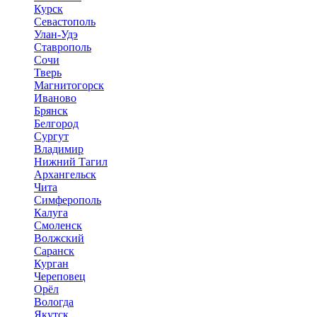
Курск
Севастополь
Улан-Удэ
Ставрополь
Сочи
Тверь
Магнитогорск
Иваново
Брянск
Белгород
Сургут
Владимир
Нижний Тагил
Архангельск
Чита
Симферополь
Калуга
Смоленск
Волжский
Саранск
Курган
Череповец
Орёл
Вологда
Якутск