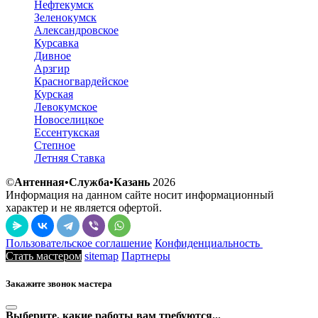
Нефтекумск
Зеленокумск
Александровское
Курсавка
Дивное
Арзгир
Красногвардейское
Курская
Левокумское
Новоселицкое
Ессентукская
Степное
Летняя Ставка
©
Антенная•Служба•Казань
2026
Информация на данном сайте носит информационный
характер и не является офертой.
Пользовательское соглашение
Конфиденциальность
Стать мастером
sitemap
Партнеры
Закажите звонок мастера
Выберите, какие работы вам требуются...