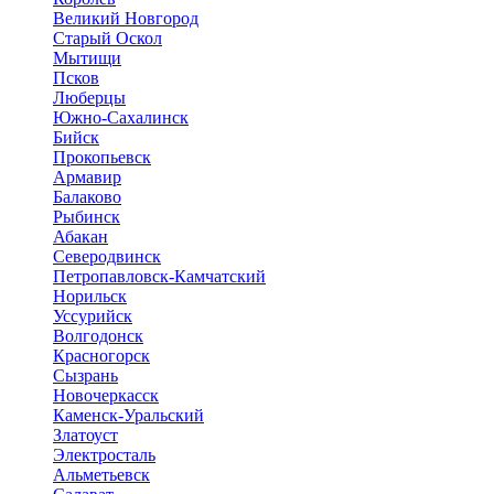
Великий Новгород
Старый Оскол
Мытищи
Псков
Люберцы
Южно-Сахалинск
Бийск
Прокопьевск
Армавир
Балаково
Рыбинск
Абакан
Северодвинск
Петропавловск-Камчатский
Норильск
Уссурийск
Волгодонск
Красногорск
Сызрань
Новочеркасск
Каменск-Уральский
Златоуст
Электросталь
Альметьевск