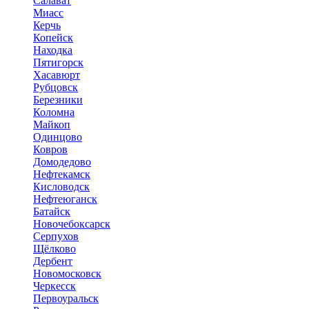
Салават
Миасс
Керчь
Копейск
Находка
Пятигорск
Хасавюрт
Рубцовск
Березники
Коломна
Майкоп
Одинцово
Ковров
Домодедово
Нефтекамск
Кисловодск
Нефтеюганск
Батайск
Новочебоксарск
Серпухов
Щёлково
Дербент
Новомосковск
Черкесск
Первоуральск