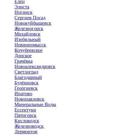
Елец
Элиста
Ногинск
Сергиев Посад
Новокуйбышевск
Железногорск
Михайловск
Изобильный
Невинномысск
Кочубеевское
Донское
Грачёвка
Новоалександровск
Светлоград
Благодарный
Будённовск
Георгиевск
Ипатово
Новопавловск
Минеральные Воды
Ессентуки
Пятигорск
Кисловодск
Железноводск
Лермонтов