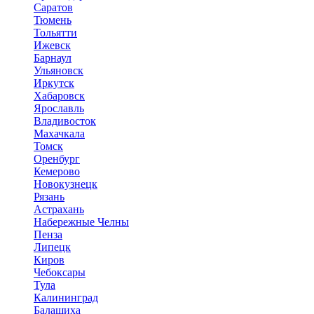
Саратов
Тюмень
Тольятти
Ижевск
Барнаул
Ульяновск
Иркутск
Хабаровск
Ярославль
Владивосток
Махачкала
Томск
Оренбург
Кемерово
Новокузнецк
Рязань
Астрахань
Набережные Челны
Пенза
Липецк
Киров
Чебоксары
Тула
Калининград
Балашиха