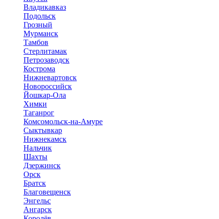
Владикавказ
Подольск
Грозный
Мурманск
Тамбов
Стерлитамак
Петрозаводск
Кострома
Нижневартовск
Новороссийск
Йошкар-Ола
Химки
Таганрог
Комсомольск-на-Амуре
Сыктывкар
Нижнекамск
Нальчик
Шахты
Дзержинск
Орск
Братск
Благовещенск
Энгельс
Ангарск
Королёв