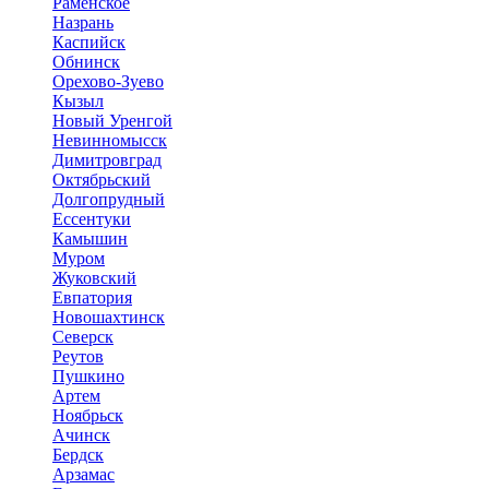
Раменское
Назрань
Каспийск
Обнинск
Орехово-Зуево
Кызыл
Новый Уренгой
Невинномысск
Димитровград
Октябрьский
Долгопрудный
Ессентуки
Камышин
Муром
Жуковский
Евпатория
Новошахтинск
Северск
Реутов
Пушкино
Артем
Ноябрьск
Ачинск
Бердск
Арзамас