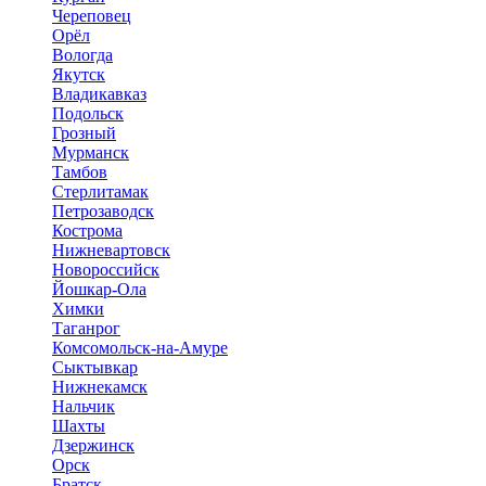
Череповец
Орёл
Вологда
Якутск
Владикавказ
Подольск
Грозный
Мурманск
Тамбов
Стерлитамак
Петрозаводск
Кострома
Нижневартовск
Новороссийск
Йошкар-Ола
Химки
Таганрог
Комсомольск-на-Амуре
Сыктывкар
Нижнекамск
Нальчик
Шахты
Дзержинск
Орск
Братск