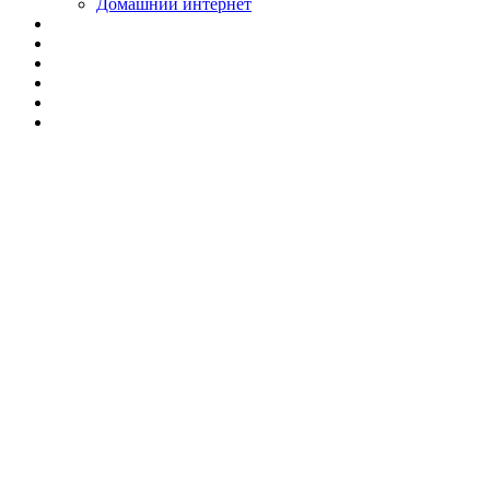
Домашний интернет
Установка ТВ-
антенны в частном
доме ⚡ Быстро,
качественно в
Челябинске!