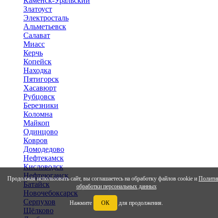
Каменск-Уральский
Златоуст
Электросталь
Альметьевск
Салават
Миасс
Керчь
Копейск
Находка
Пятигорск
Хасавюрт
Рубцовск
Березники
Коломна
Майкоп
Одинцово
Ковров
Домодедово
Нефтекамск
Кисловодск
Нефтеюганск
Продолжая использовать сайт, вы соглашаетесь на обработку файлов cookie и
Полити
Батайск
обработки персональных данных
Новочебоксарск
Серпухов
Нажмите
ОК
для продолжения.
Щёлково