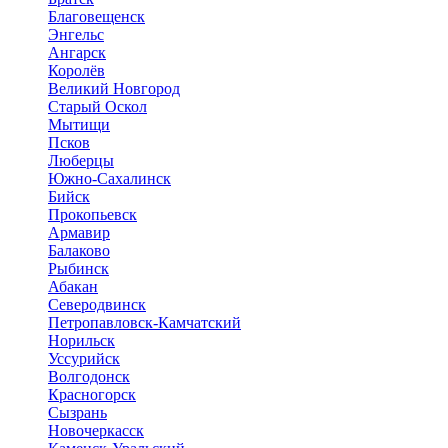
Благовещенск
Энгельс
Ангарск
Королёв
Великий Новгород
Старый Оскол
Мытищи
Псков
Люберцы
Южно-Сахалинск
Бийск
Прокопьевск
Армавир
Балаково
Рыбинск
Абакан
Северодвинск
Петропавловск-Камчатский
Норильск
Уссурийск
Волгодонск
Красногорск
Сызрань
Новочеркасск