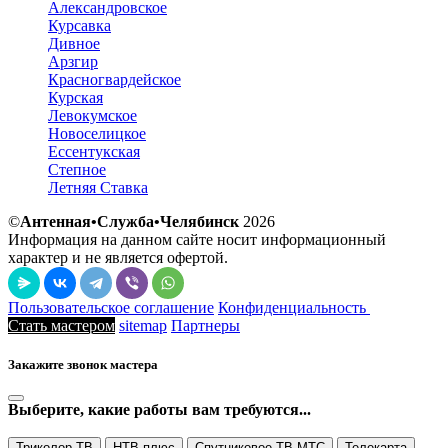
Александровское
Курсавка
Дивное
Арзгир
Красногвардейское
Курская
Левокумское
Новоселицкое
Ессентукская
Степное
Летняя Ставка
©
Антенная•Служба•Челябинск
2026
Информация на данном сайте носит информационный
характер и не является офертой.
Пользовательское соглашение
Конфиденциальность
Стать мастером
sitemap
Партнеры
Закажите звонок мастера
Выберите, какие работы вам требуются...
Триколор ТВ
НТВ плюс
Спутниковое ТВ МТС
Телекарта