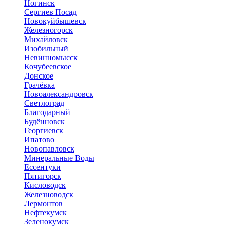
Ногинск
Сергиев Посад
Новокуйбышевск
Железногорск
Михайловск
Изобильный
Невинномысск
Кочубеевское
Донское
Грачёвка
Новоалександровск
Светлоград
Благодарный
Будённовск
Георгиевск
Ипатово
Новопавловск
Минеральные Воды
Ессентуки
Пятигорск
Кисловодск
Железноводск
Лермонтов
Нефтекумск
Зеленокумск