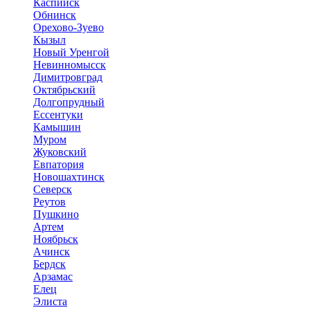
Каспийск
Обнинск
Орехово-Зуево
Кызыл
Новый Уренгой
Невинномысск
Димитровград
Октябрьский
Долгопрудный
Ессентуки
Камышин
Муром
Жуковский
Евпатория
Новошахтинск
Северск
Реутов
Пушкино
Артем
Ноябрьск
Ачинск
Бердск
Арзамас
Елец
Элиста