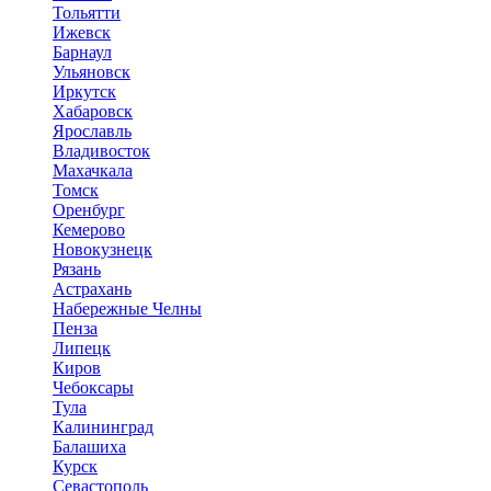
Тольятти
Ижевск
Барнаул
Ульяновск
Иркутск
Хабаровск
Ярославль
Владивосток
Махачкала
Томск
Оренбург
Кемерово
Новокузнецк
Рязань
Астрахань
Набережные Челны
Пенза
Липецк
Киров
Чебоксары
Тула
Калининград
Балашиха
Курск
Севастополь