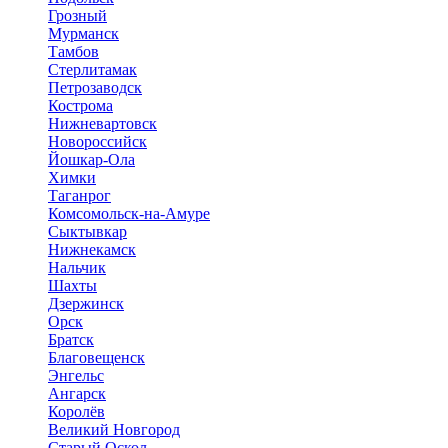
Грозный
Мурманск
Тамбов
Стерлитамак
Петрозаводск
Кострома
Нижневартовск
Новороссийск
Йошкар-Ола
Химки
Таганрог
Комсомольск-на-Амуре
Сыктывкар
Нижнекамск
Нальчик
Шахты
Дзержинск
Орск
Братск
Благовещенск
Энгельс
Ангарск
Королёв
Великий Новгород
Старый Оскол