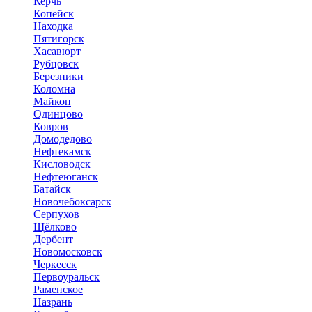
Керчь
Копейск
Находка
Пятигорск
Хасавюрт
Рубцовск
Березники
Коломна
Майкоп
Одинцово
Ковров
Домодедово
Нефтекамск
Кисловодск
Нефтеюганск
Батайск
Новочебоксарск
Серпухов
Щёлково
Дербент
Новомосковск
Черкесск
Первоуральск
Раменское
Назрань