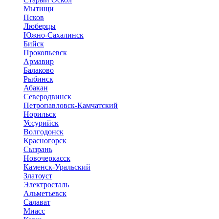
Мытищи
Псков
Люберцы
Южно-Сахалинск
Бийск
Прокопьевск
Армавир
Балаково
Рыбинск
Абакан
Северодвинск
Петропавловск-Камчатский
Норильск
Уссурийск
Волгодонск
Красногорск
Сызрань
Новочеркасск
Каменск-Уральский
Златоуст
Электросталь
Альметьевск
Салават
Миасс