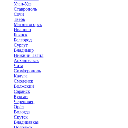
Улан-Удэ
Ставрополь
Сочи
Тверь
Магнитогорск
Иваново
Брянск
Белгород
Сургут
Владимир
Нижний Тагил
Архангельск
Чита
Симферополь
Калуга
Смоленск
Волжский
Саранск
Курган
Череповец
Орёл
Вологда
Якутск
Владикавказ
Подольск