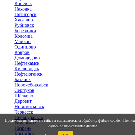
Копейск
Находка
Пятигорск
Хасавюрт
Рубцовск
Березники
Коломна
Майкоп
Одинцово
Ковров
Домодедово
Нефтекамск
Кисловодск
Нефтеюганск
Батайск
Новочебоксарск
Серпухов
Щёлково
Дербент
Новомосковск
Черкесск
Первоуральск
Продолжая использовать сайт, вы соглашаетесь на обработку файлов cookie и
Полити
Раменское
обработки персональных данных
Назрань
Каспийск