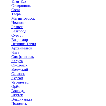
Улан-Удэ
Ставрополь
Сочи
Тверь
Магнитогорск
Иваново
Брянск
Белгород
Сургут
Владимир
Нижний Тагил
Архангельск
Чита
Симферополь
Калуга
Смоленск
Волжский
Саранск
Курган
Череповец
Орёл
Вологда
Якутск
Владикавказ
Подольск