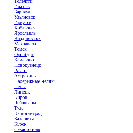
Тольятти
Ижевск
Барнаул
Ульяновск
Иркутск
Хабаровск
Ярославль
Владивосток
Махачкала
Томск
Оренбург
Кемерово
Новокузнецк
Рязань
Астрахань
Набережные Челны
Пенза
Липецк
Киров
Чебоксары
Тула
Калининград
Балашиха
Курск
Севастополь