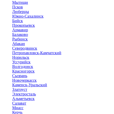
Мытищи
Псков
Люберцы
Южно-Сахалинск
Бийск
Прокопьевск
Армавир
Балаково
Рыбинск
Абакан
Северодвинск
Петропавловск-Камчатский
Норильск
Уссурийск
Волгодонск
Красногорск
Сызрань
Новочеркасск
Каменск-Уральский
Златоуст
Электросталь
Альметьевск
Салават
Миасс
Керчь