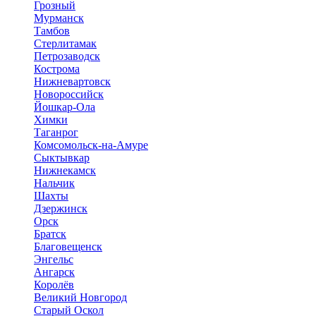
Грозный
Мурманск
Тамбов
Стерлитамак
Петрозаводск
Кострома
Нижневартовск
Новороссийск
Йошкар-Ола
Химки
Таганрог
Комсомольск-на-Амуре
Сыктывкар
Нижнекамск
Нальчик
Шахты
Дзержинск
Орск
Братск
Благовещенск
Энгельс
Ангарск
Королёв
Великий Новгород
Старый Оскол