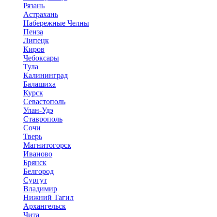
Рязань
Астрахань
Набережные Челны
Пенза
Липецк
Киров
Чебоксары
Тула
Калининград
Балашиха
Курск
Севастополь
Улан-Удэ
Ставрополь
Сочи
Тверь
Магнитогорск
Иваново
Брянск
Белгород
Сургут
Владимир
Нижний Тагил
Архангельск
Чита