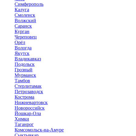
Симферополь
Калуга
Смоленск
Волжский
Саранск
Курган
Череповец
Орёл
Вологда
Якутск
Владикавказ
Подольск
Грозный
Мурманск
Тамбов
Стерлитамак
Петрозаводск
Кострома
Нижневартовск
Новороссийск
Йошкар-Ола
Химки
Таганрог
Комсомольск-на-Амуре
Сыктывкар