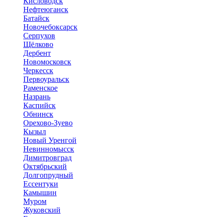
Кисловодск
Нефтеюганск
Батайск
Новочебоксарск
Серпухов
Щёлково
Дербент
Новомосковск
Черкесск
Первоуральск
Раменское
Назрань
Каспийск
Обнинск
Орехово-Зуево
Кызыл
Новый Уренгой
Невинномысск
Димитровград
Октябрьский
Долгопрудный
Ессентуки
Камышин
Муром
Жуковский