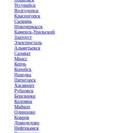
Уссурийск
Волгодонск
Красногорск
Сызрань
Новочеркасск
Каменск-Уральский
Златоуст
Электросталь
Альметьевск
Салават
Миасс
Керчь
Копейск
Находка
Пятигорск
Хасавюрт
Рубцовск
Березники
Коломна
Майкоп
Одинцово
Ковров
Домодедово
Нефтекамск