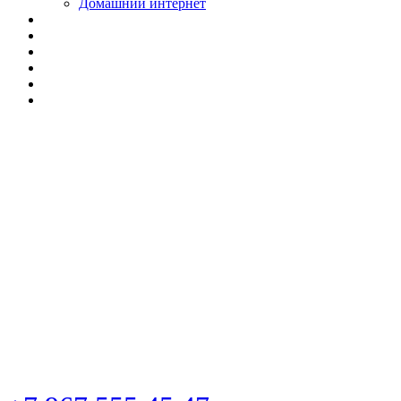
Домашний интернет
📡 Монтаж
спутниковых
антенн в
Новосибирске |
Вызов мастера