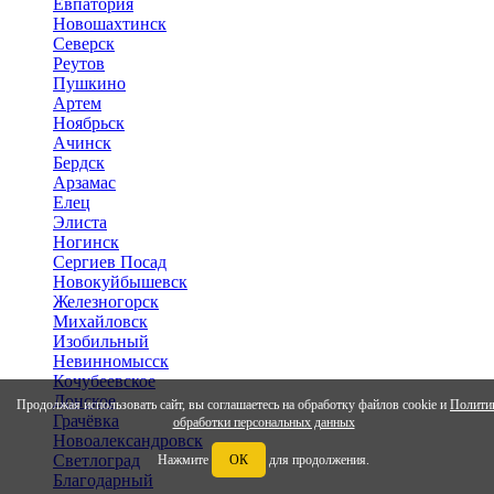
Евпатория
Новошахтинск
Северск
Реутов
Пушкино
Артем
Ноябрьск
Ачинск
Бердск
Арзамас
Елец
Элиста
Ногинск
Сергиев Посад
Новокуйбышевск
Железногорск
Михайловск
Изобильный
Невинномысск
Кочубеевское
Донское
Продолжая использовать сайт, вы соглашаетесь на обработку файлов cookie и
Полити
Грачёвка
обработки персональных данных
Новоалександровск
Светлоград
Нажмите
ОК
для продолжения.
Благодарный