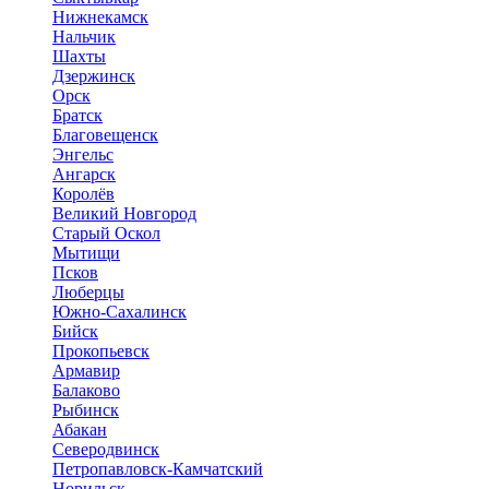
Нижнекамск
Нальчик
Шахты
Дзержинск
Орск
Братск
Благовещенск
Энгельс
Ангарск
Королёв
Великий Новгород
Старый Оскол
Мытищи
Псков
Люберцы
Южно-Сахалинск
Бийск
Прокопьевск
Армавир
Балаково
Рыбинск
Абакан
Северодвинск
Петропавловск-Камчатский
Норильск